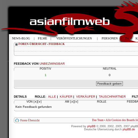
NEWS-BLOG
|
FILME
|
VERÖFFENTLICHUNGEN
|
PERSONEN
|
TV
|
K
FOREN-ÜBERSICHT
‹
FEEDBACK
FEEDBACK VON
UNBEZWINGBAR
POSITIV
NEUTRAL
1
0
DETAILS
ROLLE:
ALLE
|
KÄUFER
|
VERKÄUFER
|
TAUSCHPARTNER
FIL
VON
[∧]
[∨]
AM
[∧]
[∨]
ROLLE
FEEDB
Kein Feedback gefunden
Das Team
•
Alle Cookies des Boards l
Foren-Übersicht
Powered by
phpBB
© 2000, 2002, 2005, 2007 phpB
Deutsche Übersetzung durch
phpBB.de