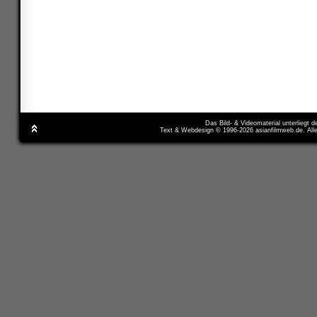
Das Bild- & Videomaterial unterliegt 
Text & Webdesign © 1996-2026 asianfilmweb.de. All