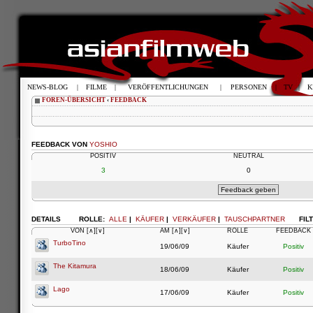
NEWS-BLOG
|
FILME
|
VERÖFFENTLICHUNGEN
|
PERSONEN
|
TV
|
K
FOREN-ÜBERSICHT
‹
FEEDBACK
FEEDBACK VON
YOSHIO
POSITIV
NEUTRAL
3
0
DETAILS
ROLLE:
ALLE
|
KÄUFER
|
VERKÄUFER
|
TAUSCHPARTNER
FIL
VON
[∧]
[∨]
AM
[∧]
[∨]
ROLLE
FEEDBACK
TurboTino
19/06/09
Käufer
Positiv
The Kitamura
18/06/09
Käufer
Positiv
Lago
17/06/09
Käufer
Positiv