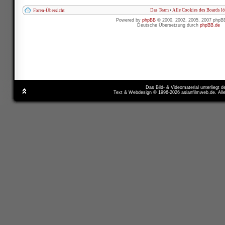
Das Team
•
Alle Cookies des Boards l
Foren-Übersicht
Powered by
phpBB
© 2000, 2002, 2005, 2007 phpB
Deutsche Übersetzung durch
phpBB.de
Das Bild- & Videomaterial unterliegt 
Text & Webdesign © 1996-2026 asianfilmweb.de. All