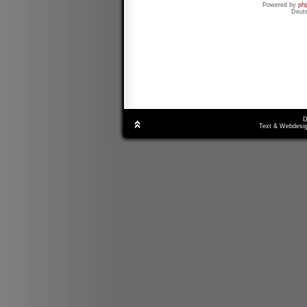
Powered by
ph
Deut
D
Text & Webdesig