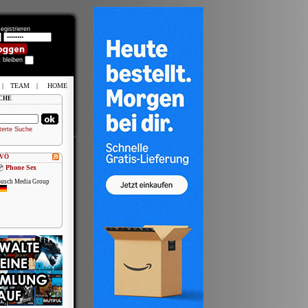
egistrieren
t bleiben
|
TEAM
|
HOME
CHE
terte Suche
 VÖ
Phone Sex
usch Media Group