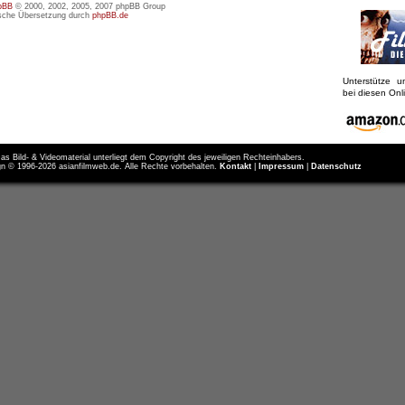
pBB
© 2000, 2002, 2005, 2007 phpBB Group
sche Übersetzung durch
phpBB.de
Unterstütze 
bei diesen On
as Bild- & Videomaterial unterliegt dem Copyright des jeweiligen Rechteinhabers.
n © 1996-2026 asianfilmweb.de. Alle Rechte vorbehalten.
Kontakt
|
Impressum
|
Datenschutz