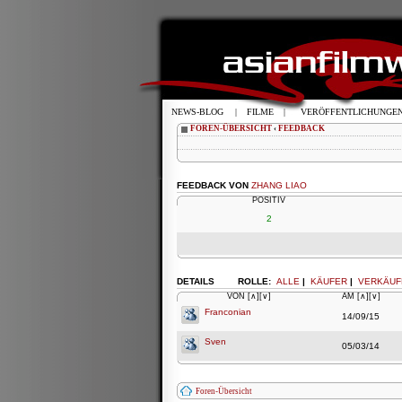
NEWS-BLOG
|
FILME
|
VERÖFFENTLICHUNGE
FOREN-ÜBERSICHT
‹
FEEDBACK
FEEDBACK VON
ZHANG LIAO
POSITIV
2
DETAILS
ROLLE:
ALLE
|
KÄUFER
|
VERKÄUF
VON
[∧]
[∨]
AM
[∧]
[∨]
Franconian
14/09/15
Sven
05/03/14
Foren-Übersicht