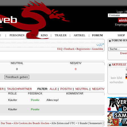
Login |
R
Eingelogg
N
|
PERSONEN
|
TV
|
KINO
|
TRAILER
|
ARTIKEL
|
FORUM
SHOP
FORUM-SU
FAQ
•
Feedback
•
Registrieren
•
Anmelden
Erwei
NEUTRAL
NEGATIV
AKTUELLE
0
0
B
ER
|
TAUSCHPARTNER
FILTER:
ALLE
|
POSITIV
|
NEUTRAL
|
NEGATIV
ROLLE
FEEDBACK
KOMMENTAR
Käufer
Positiv
Alles top!
Käufer
Positiv
Das Team
•
Alle Cookies des Boards löschen
• Alle Zeiten sind UTC + 1 Stunde [ Sommerzeit ]