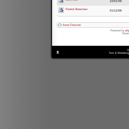
10/01/09
Patrick Bateman
01/12/08
Foren-Übersicht
Powered by
ph
Deut
D
Text & Webdesig