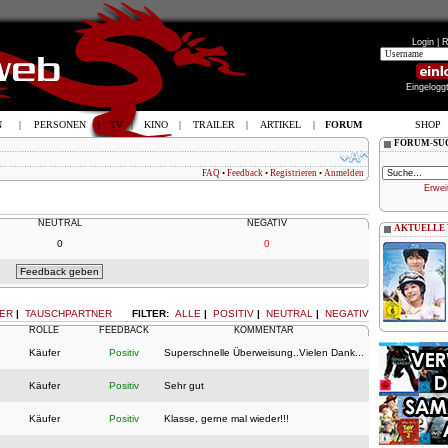
Login |
R
Eingelogg
N
|
PERSONEN
|
TV
|
KINO
|
TRAILER
|
ARTIKEL
|
FORUM
SHOP
FORUM-SU
FAQ
•
Feedback
•
Registrieren
•
Anmelden
Erwei
NEUTRAL
NEGATIV
AKTUELLE
0
0
ER
|
TAUSCHPARTNER
FILTER:
ALLE
|
POSITIV
|
NEUTRAL
|
NEGATIV
ROLLE
FEEDBACK
KOMMENTAR
Käufer
Positiv
Superschnelle Überweisung..Vielen Dank...
Käufer
Positiv
Sehr gut
Käufer
Positiv
Klasse, gerne mal wieder!!!