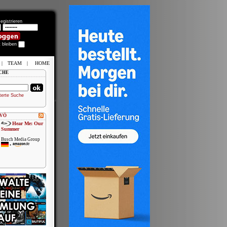
egistrieren
t bleiben
|
TEAM
|
HOME
CHE
terte Suche
 VÖ
Hear Me: Our
Summer
Busch Media Group
•