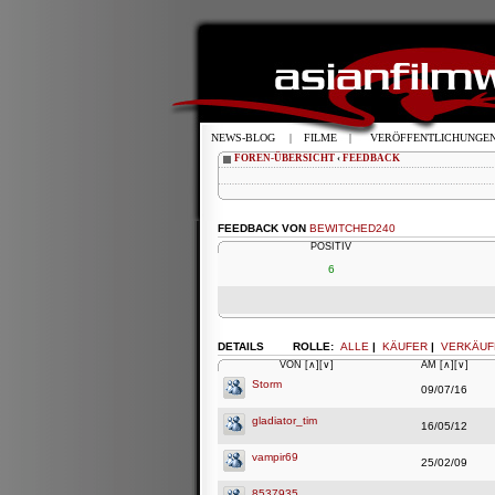
NEWS-BLOG
|
FILME
|
VERÖFFENTLICHUNGE
FOREN-ÜBERSICHT
‹
FEEDBACK
FEEDBACK VON
BEWITCHED240
POSITIV
6
DETAILS
ROLLE:
ALLE
|
KÄUFER
|
VERKÄUF
VON
[∧]
[∨]
AM
[∧]
[∨]
Storm
09/07/16
gladiator_tim
16/05/12
vampir69
25/02/09
8537935