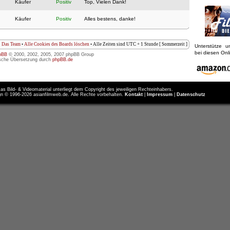
Käufer
Positiv
Top, Vielen Dank!
Käufer
Positiv
Alles bestens, danke!
Das Team
•
Alle Cookies des Boards löschen
• Alle Zeiten sind UTC + 1 Stunde [ Sommerzeit ]
Unterstütze 
bei diesen On
pBB
© 2000, 2002, 2005, 2007 phpBB Group
sche Übersetzung durch
phpBB.de
as Bild- & Videomaterial unterliegt dem Copyright des jeweiligen Rechteinhabers.
n © 1996-2026 asianfilmweb.de. Alle Rechte vorbehalten.
Kontakt
|
Impressum
|
Datenschutz