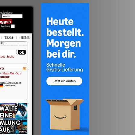
egistrieren
t bleiben
|
TEAM
|
HOME
CHE
terte Suche
 VÖ
Hear Me: Our
Summer
usch Media Group
•