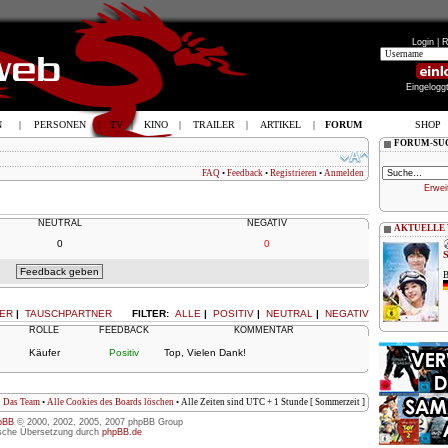
Login |
R
Eingelogg
N
|
PERSONEN
|
TV
|
KINO
|
TRAILER
|
ARTIKEL
|
FORUM
SHOP
FORUM-SU
FAQ
•
Feedback
•
Registrieren
•
Anmelden
Erwei
NEUTRAL
NEGATIV
AKTUELLE
0
0
B
ER
|
TAUSCHPARTNER
FILTER:
ALLE
|
POSITIV
|
NEUTRAL
|
NEGATIV
ROLLE
FEEDBACK
KOMMENTAR
Käufer
Positiv
Top, Vielen Dank!
Das Team
•
Alle Cookies des Boards löschen
• Alle Zeiten sind UTC + 1 Stunde [ Sommerzeit ]
pBB
© 2000, 2002, 2005, 2007 phpBB Group
sche Übersetzung durch
phpBB.de