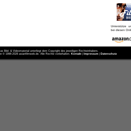
Unterstütze 
bei diesen On
as Bild- & Videomaterial unterliegt dem Copyright des jeweiligen Rechteinhabers.
n © 1996-2026 asianfilmweb.de. Alle Rechte vorbehalten.
Kontakt
|
Impressum
|
Datenschutz