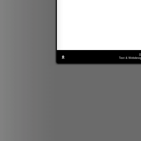
D
Text & Webdesig