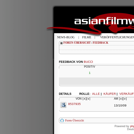
NEWS-BLOG
|
FILME
|
VERÖFFENTLICHUNGE
FOREN-ÜBERSICHT
‹
FEEDBACK
FEEDBACK VON
BUCCI
POSITIV
1
DETAILS
ROLLE:
ALLE
|
KÄUFER
|
VERKÄUF
VON
[∧]
[∨]
AM
[∧]
[∨]
8537935
13/10/09
Foren-Übersicht
Powered by
ph
Deut