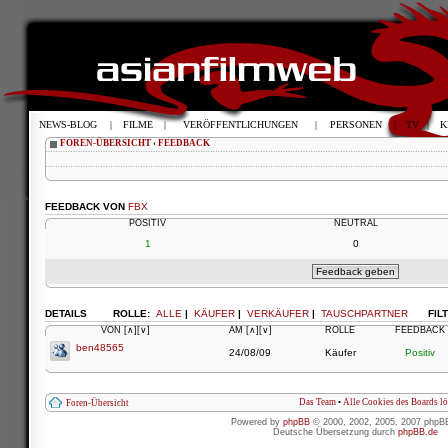
NEWS-BLOG
|
FILME
|
VERÖFFENTLICHUNGEN
|
PERSONEN
|
TV
|
K
FOREN-ÜBERSICHT
‹
FEEDBACK
FEEDBACK VON
FBX
POSITIV
NEUTRAL
1
0
DETAILS
ROLLE:
ALLE
|
KÄUFER
|
VERKÄUFER
|
TAUSCHPARTNER
FIL
VON
[∧]
[∨]
AM
[∧]
[∨]
ROLLE
FEEDBACK
ben48565
24/08/09
Käufer
Positiv
Das Team
•
Alle Cookies des Boards l
Foren-Übersicht
Powered by
phpBB
© 2000, 2002, 2005, 2007 phpB
Deutsche Übersetzung durch
phpBB.de