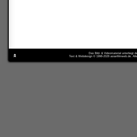
Das Bild- & Videomaterial unterliegt 
Text & Webdesign © 1996-2026 asianfilmweb.de. All