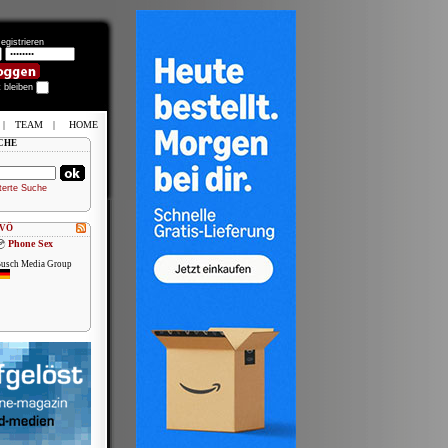
egistrieren
t bleiben
|
TEAM
|
HOME
CHE
terte Suche
 VÖ
Phone Sex
usch Media Group