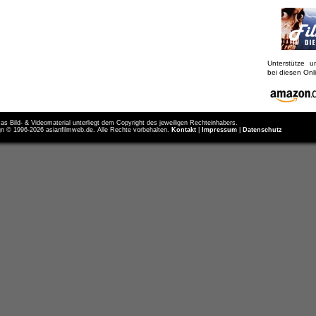
Unterstütze 
bei diesen On
as Bild- & Videomaterial unterliegt dem Copyright des jeweiligen Rechteinhabers.
n © 1996-2026 asianfilmweb.de. Alle Rechte vorbehalten.
Kontakt
|
Impressum
|
Datenschutz