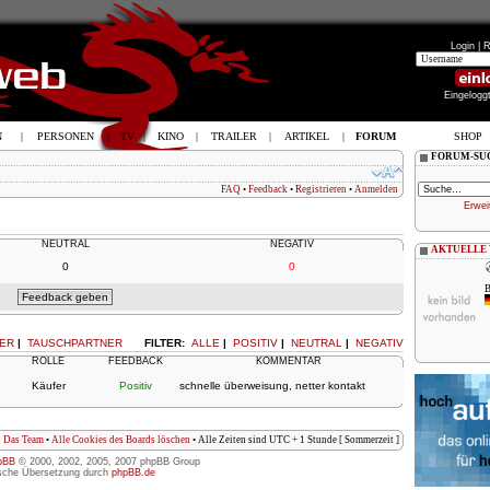
Login |
R
Eingelogg
N
|
PERSONEN
|
TV
|
KINO
|
TRAILER
|
ARTIKEL
|
FORUM
SHOP
FORUM-SU
FAQ
•
Feedback
•
Registrieren
•
Anmelden
Erwei
NEUTRAL
NEGATIV
AKTUELLE
0
0
B
ER
|
TAUSCHPARTNER
FILTER:
ALLE
|
POSITIV
|
NEUTRAL
|
NEGATIV
ROLLE
FEEDBACK
KOMMENTAR
Käufer
Positiv
schnelle überweisung, netter kontakt
Das Team
•
Alle Cookies des Boards löschen
• Alle Zeiten sind UTC + 1 Stunde [ Sommerzeit ]
pBB
© 2000, 2002, 2005, 2007 phpBB Group
sche Übersetzung durch
phpBB.de