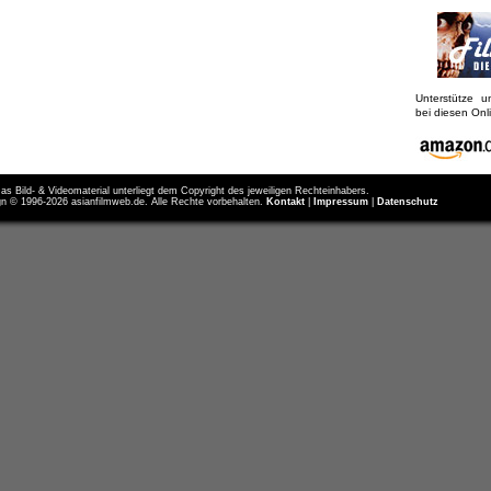
Unterstütze 
bei diesen On
as Bild- & Videomaterial unterliegt dem Copyright des jeweiligen Rechteinhabers.
n © 1996-2026 asianfilmweb.de. Alle Rechte vorbehalten.
Kontakt
|
Impressum
|
Datenschutz