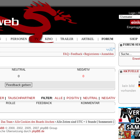
Login |
R
Eingelogg
N
|
PERSONEN
|
TV
|
KINO
|
TRAILER
|
ARTIKEL
|
FORUM
SHOP
FORUM-SU
FAQ
•
Feedback
•
Registrieren
•
Anmelden
Erwei
NEUTRAL
NEGATIV
AKTUELLE
0
0
B
ER
|
TAUSCHPARTNER
FILTER:
ALLE
|
POSITIV
|
NEUTRAL
|
NEGATIV
ROLLE
FEEDBACK
KOMMENTAR
Das Team
•
Alle Cookies des Boards löschen
• Alle Zeiten sind UTC + 1 Stunde [ Sommerzeit ]
pBB
© 2000, 2002, 2005, 2007 phpBB Group
sche Übersetzung durch
phpBB.de