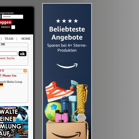
egistrieren
t bleiben
|
TEAM
|
HOME
CHE
terte Suche
 VÖ
Phone Sex
usch Media Group