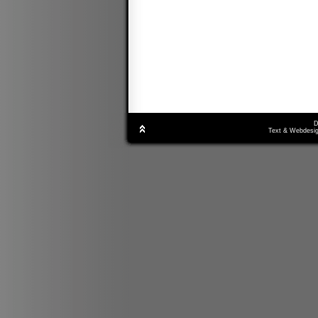
D
Text & Webdesig