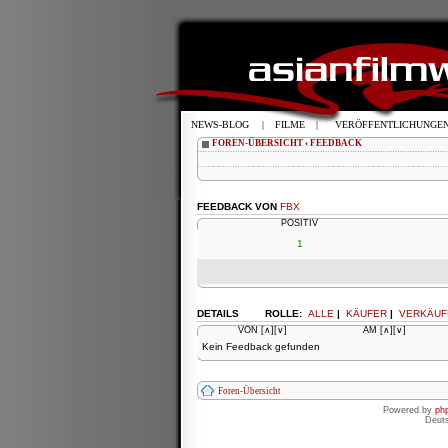
NEWS-BLOG
|
FILME
|
VERÖFFENTLICHUNGE
FOREN-ÜBERSICHT
‹
FEEDBACK
FEEDBACK VON
FBX
POSITIV
1
DETAILS
ROLLE:
ALLE
|
KÄUFER
|
VERKÄUF
VON
[∧]
[∨]
AM
[∧]
[∨]
Kein Feedback gefunden
Foren-Übersicht
Powered by
ph
Deut