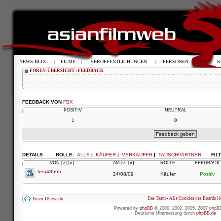
NEWS-BLOG
|
FILME
|
VERÖFFENTLICHUNGEN
|
PERSONEN
|
TV
|
K
FOREN-ÜBERSICHT
‹
FEEDBACK
FEEDBACK VON
FBX
POSITIV
NEUTRAL
1
0
DETAILS
ROLLE:
ALLE
|
KÄUFER
|
VERKÄUFER
|
TAUSCHPARTNER
FIL
VON
[∧]
[∨]
AM
[∧]
[∨]
ROLLE
FEEDBACK
ben48565
24/08/09
Käufer
Positiv
Das Team
•
Alle Cookies des Boards l
Foren-Übersicht
Powered by
phpBB
© 2000, 2002, 2005, 2007 phpB
Deutsche Übersetzung durch
phpBB.de