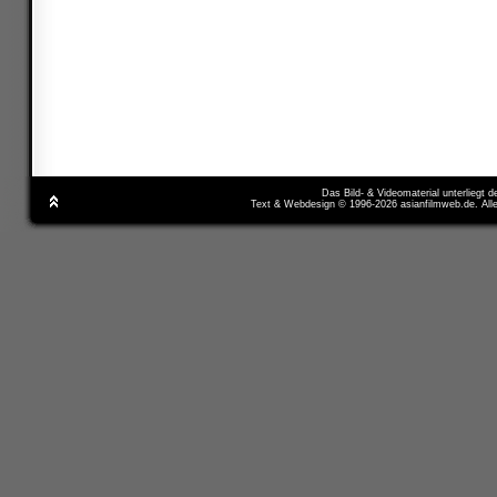
Das Bild- & Videomaterial unterliegt 
Text & Webdesign © 1996-2026 asianfilmweb.de. All