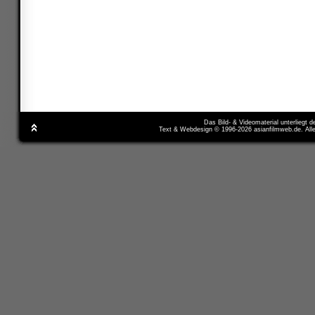
Das Bild- & Videomaterial unterliegt 
Text & Webdesign © 1996-2026 asianfilmweb.de. All