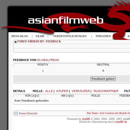
NEWS-BLOG
|
FILME
|
VERÖFFENTLICHUNGEN
|
PERSONEN
|
TV
|
K
FOREN-ÜBERSICHT
‹
FEEDBACK
FEEDBACK VON
GLOBALFREAK
POSITIV
NEUTRAL
1
0
DETAILS
ROLLE:
ALLE
|
KÄUFER
|
VERKÄUFER
|
TAUSCHPARTNER
FIL
VON
[∧]
[∨]
AM
[∧]
[∨]
ROLLE
FEEDB
Kein Feedback gefunden
Das Team
•
Alle Cookies des Boards l
Foren-Übersicht
Powered by
phpBB
© 2000, 2002, 2005, 2007 phpB
Deutsche Übersetzung durch
phpBB.de