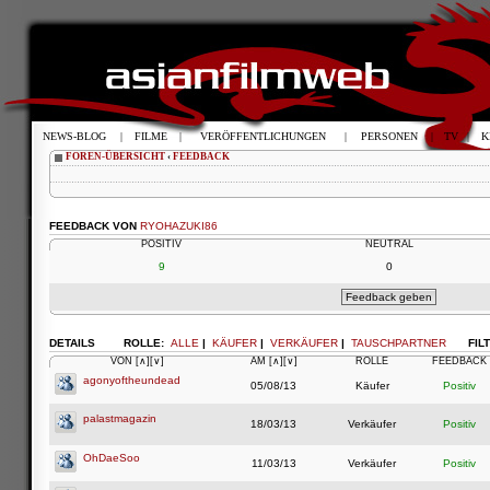
NEWS-BLOG
|
FILME
|
VERÖFFENTLICHUNGEN
|
PERSONEN
|
TV
|
K
FOREN-ÜBERSICHT
‹
FEEDBACK
FEEDBACK VON
RYOHAZUKI86
POSITIV
NEUTRAL
9
0
DETAILS
ROLLE:
ALLE
|
KÄUFER
|
VERKÄUFER
|
TAUSCHPARTNER
FIL
VON
[∧]
[∨]
AM
[∧]
[∨]
ROLLE
FEEDBACK
agonyoftheundead
05/08/13
Käufer
Positiv
palastmagazin
18/03/13
Verkäufer
Positiv
OhDaeSoo
11/03/13
Verkäufer
Positiv