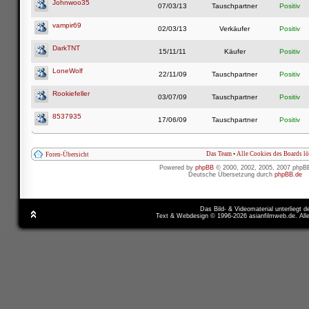
Johnwoo35
07/03/13
Tauschpartner
Positiv
vampir69
02/03/13
Verkäufer
Positiv
DarkTNT
15/11/11
Käufer
Positiv
LoneWolf
22/11/09
Tauschpartner
Positiv
Rookiefeller
03/07/09
Tauschpartner
Positiv
8537935
17/06/09
Tauschpartner
Positiv
Das Team
•
Alle Cookies des Boards l
Foren-Übersicht
Powered by
phpBB
© 2000, 2002, 2005, 2007 phpB
Deutsche Übersetzung durch
phpBB.de
Das Bild- & Videomaterial unterliegt 
Text & Webdesign © 1996-2026 asianfilmweb.de. All