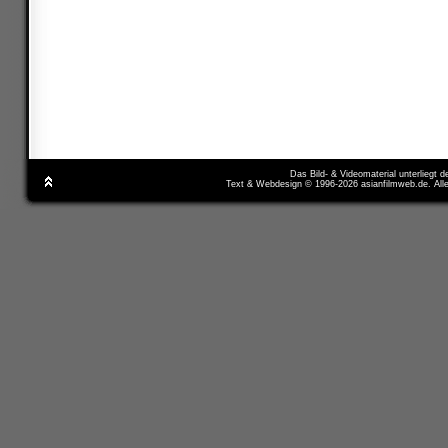
Das Bild- & Videomaterial unterliegt 
Text & Webdesign © 1996-2026 asianfilmweb.de. All