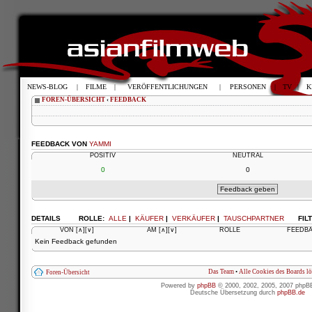
NEWS-BLOG
|
FILME
|
VERÖFFENTLICHUNGEN
|
PERSONEN
|
TV
|
K
FOREN-ÜBERSICHT
‹
FEEDBACK
FEEDBACK VON
YAMMI
POSITIV
NEUTRAL
0
0
DETAILS
ROLLE:
ALLE
|
KÄUFER
|
VERKÄUFER
|
TAUSCHPARTNER
FIL
VON
[∧]
[∨]
AM
[∧]
[∨]
ROLLE
FEEDB
Kein Feedback gefunden
Das Team
•
Alle Cookies des Boards l
Foren-Übersicht
Powered by
phpBB
© 2000, 2002, 2005, 2007 phpB
Deutsche Übersetzung durch
phpBB.de