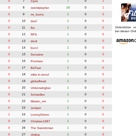
0
7
7
0
1
Cami
0
8
18
0
1
xwordplayfan
0
9
1
0
0
mr_burns
0
10
1
0
0
dani´
Unterstütze 
0
11
1
0
0
fbx
bei diesen On
0
12
1
0
0
RPS
0
13
1
0
0
devil
0
14
1
0
0
bucci
0
15
1
0
0
Sonatine
0
16
1
0
0
Pommes
0
17
1
0
0
BoFaat
0
18
1
0
0
mike.in.seoul
0
19
1
0
0
globalfreak
0
20
1
0
0
Unbezwingbar
0
21
1
0
0
Schwolles
0
22
1
0
0
Master_mo
0
23
1
0
0
Jumper
1
24
1
0
0
LeeroyGreen
0
25
1
0
0
Christian1987
0
26
1
0
0
The Swordzman
0
27
1
0
0
Umbra