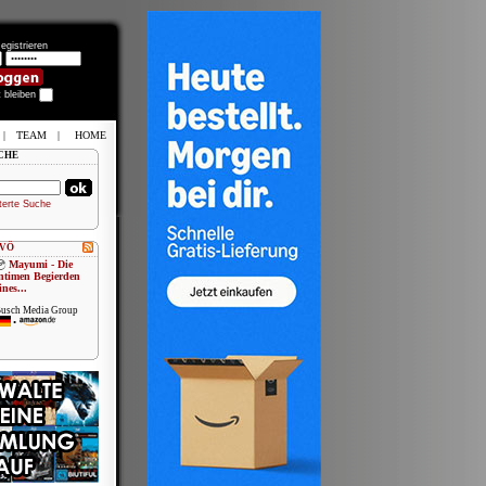
egistrieren
t bleiben
|
TEAM
|
HOME
CHE
terte Suche
 VÖ
Mayumi - Die
ntimen Begierden
ines...
usch Media Group
•