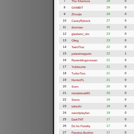
7
29
0
The Kitamura
8
29
0
GAMBIT
9
29
0
Zhoujia
10
27
0
CaseyRyback
11
26
0
diceman
12
23
0
gladiator_tim
13
23
0
Olleg
14
22
0
TwimThai
15
22
1
palastmagazin
16
21
0
Rasierklingenesser
17
21
0
Yubitsume
18
21
0
TurboTino
19
21
0
HunterFL
20
20
0
Sven
21
20
0
metalsteak80
22
18
0
Storm
23
18
0
takeshi
24
18
0
xwordplayfan
25
17
0
DarkTNT
26
17
0
Do As Fatality
27
17
0
Flaming Brother