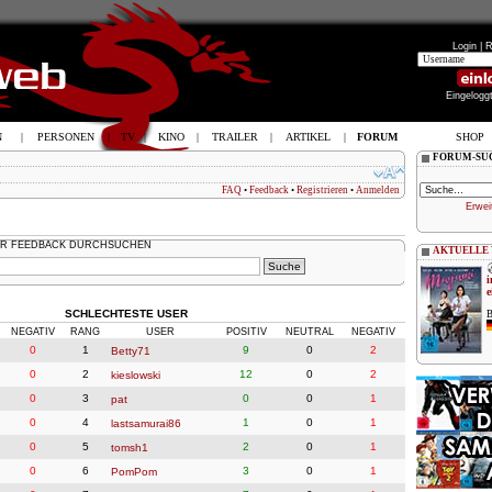
Login |
R
Eingelogg
N
|
PERSONEN
|
TV
|
KINO
|
TRAILER
|
ARTIKEL
|
FORUM
SHOP
FORUM-SU
FAQ
•
Feedback
•
Registrieren
•
Anmelden
Erwei
R FEEDBACK DURCHSUCHEN
AKTUELLE
i
e
SCHLECHTESTE USER
B
NEGATIV
RANG
USER
POSITIV
NEUTRAL
NEGATIV
0
1
9
0
2
Betty71
0
2
12
0
2
kieslowski
0
3
0
0
1
pat
0
4
1
0
1
lastsamurai86
0
5
2
0
1
tomsh1
0
6
3
0
1
PomPom