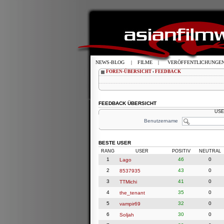
NEWS-BLOG
|
FILME
|
VERÖFFENTLICHUNGE
FOREN-ÜBERSICHT
‹
FEEDBACK
FEEDBACK ÜBERSICHT
USE
Benutzername
BESTE USER
RANG
USER
POSITIV
NEUTRAL
1
46
0
Lago
2
43
0
8537935
3
41
0
TTMichi
4
35
0
the_tenant
5
32
0
vampir69
6
30
0
Soljah