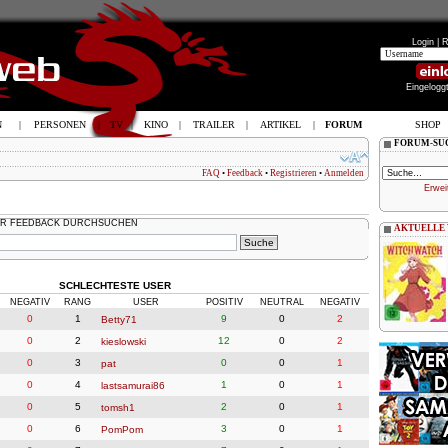
Login |
R
Eingelogg
N
|
PERSONEN
|
TV
|
KINO
|
TRAILER
|
ARTIKEL
|
FORUM
SHOP
FORUM-SU
FAQ
•
Feedback
•
Registrieren
•
Anmelden
Erwei
R FEEDBACK DURCHSUCHEN
AKTUELLE
SCHLECHTESTE USER
NEGATIV
RANG
USER
POSITIV
NEUTRAL
NEGATIV
0
1
9
0
2
Betty71
0
2
12
0
2
kieslowski
0
3
0
0
1
pat
0
4
1
0
1
lastsamurai86
0
5
2
0
1
tomsh1
0
6
3
0
1
PomPom