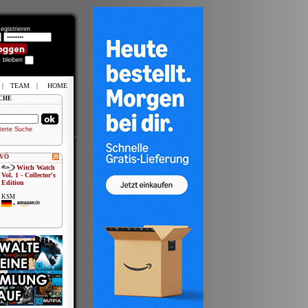
egistrieren
t bleiben
|
TEAM
|
HOME
CHE
terte Suche
 VÖ
Witch Watch
Vol. 1 - Collector's
Edition
KSM
•