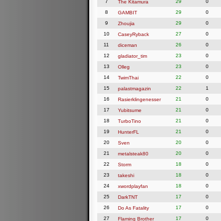
7
29
0
The Kitamura
8
29
0
GAMBIT
9
29
0
Zhoujia
10
27
0
CaseyRyback
11
26
0
diceman
12
23
0
gladiator_tim
13
23
0
Olleg
14
22
0
TwimThai
15
22
1
palastmagazin
16
21
0
Rasierklingenesser
17
21
0
Yubitsume
18
21
0
TurboTino
19
21
0
HunterFL
20
20
0
Sven
21
20
0
metalsteak80
22
18
0
Storm
23
18
0
takeshi
24
18
0
xwordplayfan
25
17
0
DarkTNT
26
17
0
Do As Fatality
27
17
0
Flaming Brother