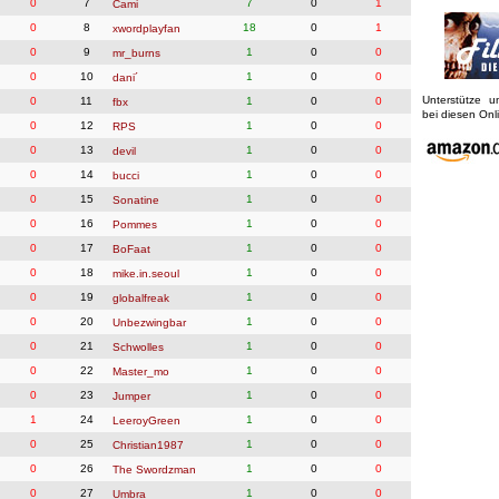
0
7
7
0
1
Cami
0
8
18
0
1
xwordplayfan
0
9
1
0
0
mr_burns
0
10
1
0
0
dani´
Unterstütze 
0
11
1
0
0
fbx
bei diesen On
0
12
1
0
0
RPS
0
13
1
0
0
devil
0
14
1
0
0
bucci
0
15
1
0
0
Sonatine
0
16
1
0
0
Pommes
0
17
1
0
0
BoFaat
0
18
1
0
0
mike.in.seoul
0
19
1
0
0
globalfreak
0
20
1
0
0
Unbezwingbar
0
21
1
0
0
Schwolles
0
22
1
0
0
Master_mo
0
23
1
0
0
Jumper
1
24
1
0
0
LeeroyGreen
0
25
1
0
0
Christian1987
0
26
1
0
0
The Swordzman
0
27
1
0
0
Umbra