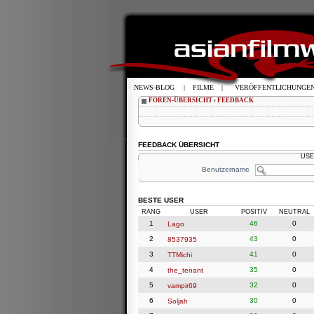
NEWS-BLOG
|
FILME
|
VERÖFFENTLICHUNGE
FOREN-ÜBERSICHT
‹
FEEDBACK
FEEDBACK ÜBERSICHT
USE
Benutzername
BESTE USER
RANG
USER
POSITIV
NEUTRAL
1
46
0
Lago
2
43
0
8537935
3
41
0
TTMichi
4
35
0
the_tenant
5
32
0
vampir69
6
30
0
Soljah