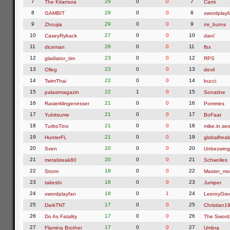
7
29
0
0
7
The Kitamura
Cami
8
29
0
0
8
GAMBIT
xwordplayf
9
29
0
0
9
Zhoujia
mr_burns
10
27
0
0
10
CaseyRyback
dani´
11
26
0
0
11
diceman
fbx
12
23
0
0
12
gladiator_tim
RPS
13
23
0
0
13
Olleg
devil
14
22
0
0
14
TwimThai
bucci
15
22
1
0
15
palastmagazin
Sonatine
16
21
0
0
16
Rasierklingenesser
Pommes
17
21
0
0
17
Yubitsume
BoFaat
18
21
0
0
18
TurboTino
mike.in.seo
19
21
0
0
19
HunterFL
globalfreak
20
20
0
0
20
Sven
Unbezwing
21
20
0
0
21
metalsteak80
Schwolles
22
18
0
0
22
Storm
Master_mo
23
18
0
0
23
takeshi
Jumper
24
18
0
1
24
xwordplayfan
LeeroyGre
25
17
0
0
25
DarkTNT
Christian1
26
17
0
0
26
Do As Fatality
The Swor
27
17
0
0
27
Flaming Brother
Umbra