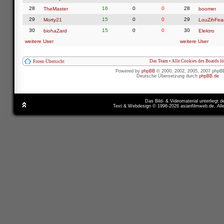
28
16
0
0
28
TheMaster
boomer
29
15
0
0
29
Morty21
LouZihFea
30
15
0
0
30
biohaZard
Elektro
weitere User
weitere User
Das Team
•
Alle Cookies des Boards l
Foren-Übersicht
Powered by
phpBB
© 2000, 2002, 2005, 2007 phpB
Deutsche Übersetzung durch
phpBB.de
Das Bild- & Videomaterial unterliegt 
Text & Webdesign © 1996-2026 asianfilmweb.de. All