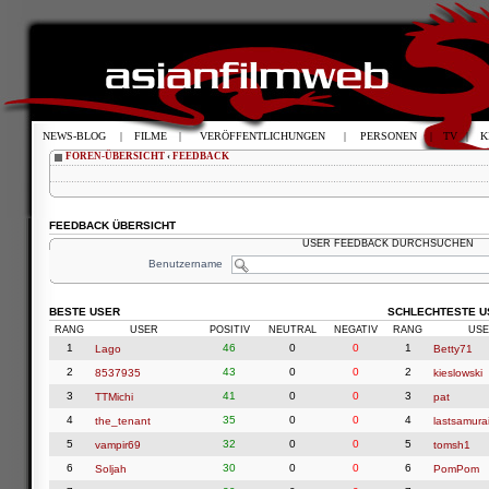
NEWS-BLOG
|
FILME
|
VERÖFFENTLICHUNGEN
|
PERSONEN
|
TV
|
K
FOREN-ÜBERSICHT
‹
FEEDBACK
FEEDBACK ÜBERSICHT
USER FEEDBACK DURCHSUCHEN
Benutzername
BESTE USER
SCHLECHTESTE U
RANG
USER
POSITIV
NEUTRAL
NEGATIV
RANG
USE
1
46
0
0
1
Lago
Betty71
2
43
0
0
2
8537935
kieslowski
3
41
0
0
3
TTMichi
pat
4
35
0
0
4
the_tenant
lastsamura
5
32
0
0
5
vampir69
tomsh1
6
30
0
0
6
Soljah
PomPom