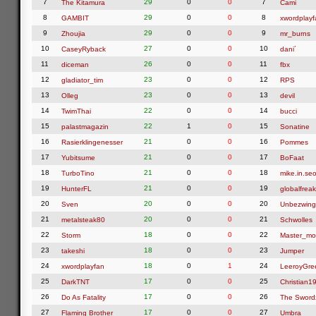
7
29
0
0
7
The Kitamura
Cami
8
29
0
0
8
GAMBIT
xwordplayf
9
29
0
0
9
Zhoujia
mr_burns
10
27
0
0
10
CaseyRyback
dani´
11
26
0
0
11
diceman
fbx
12
23
0
0
12
gladiator_tim
RPS
13
23
0
0
13
Olleg
devil
14
22
0
0
14
TwimThai
bucci
15
22
1
0
15
palastmagazin
Sonatine
16
21
0
0
16
Rasierklingenesser
Pommes
17
21
0
0
17
Yubitsume
BoFaat
18
21
0
0
18
TurboTino
mike.in.seo
19
21
0
0
19
HunterFL
globalfreak
20
20
0
0
20
Sven
Unbezwing
21
20
0
0
21
metalsteak80
Schwolles
22
18
0
0
22
Storm
Master_mo
23
18
0
0
23
takeshi
Jumper
24
18
0
1
24
xwordplayfan
LeeroyGre
25
17
0
0
25
DarkTNT
Christian1
26
17
0
0
26
Do As Fatality
The Swor
27
17
0
0
27
Flaming Brother
Umbra