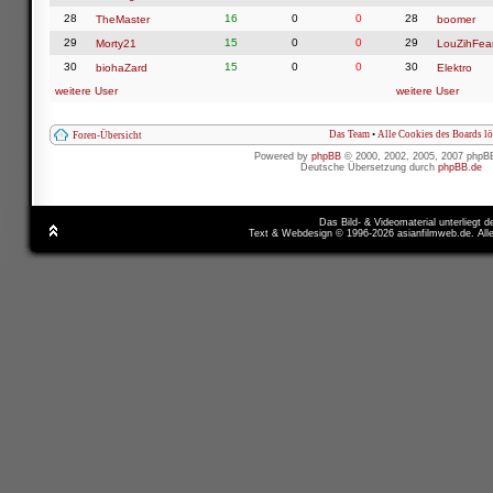
28
16
0
0
28
TheMaster
boomer
29
15
0
0
29
Morty21
LouZihFea
30
15
0
0
30
biohaZard
Elektro
weitere User
weitere User
Das Team
•
Alle Cookies des Boards l
Foren-Übersicht
Powered by
phpBB
© 2000, 2002, 2005, 2007 phpB
Deutsche Übersetzung durch
phpBB.de
Das Bild- & Videomaterial unterliegt 
Text & Webdesign © 1996-2026 asianfilmweb.de. All