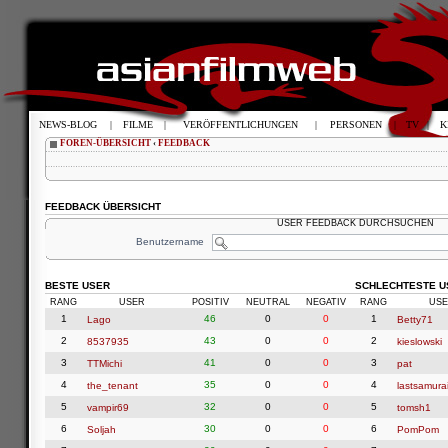
NEWS-BLOG
|
FILME
|
VERÖFFENTLICHUNGEN
|
PERSONEN
|
TV
|
K
FOREN-ÜBERSICHT
‹
FEEDBACK
FEEDBACK ÜBERSICHT
USER FEEDBACK DURCHSUCHEN
Benutzername
BESTE USER
SCHLECHTESTE U
RANG
USER
POSITIV
NEUTRAL
NEGATIV
RANG
USE
1
46
0
0
1
Lago
Betty71
2
43
0
0
2
8537935
kieslowski
3
41
0
0
3
TTMichi
pat
4
35
0
0
4
the_tenant
lastsamura
5
32
0
0
5
vampir69
tomsh1
6
30
0
0
6
Soljah
PomPom