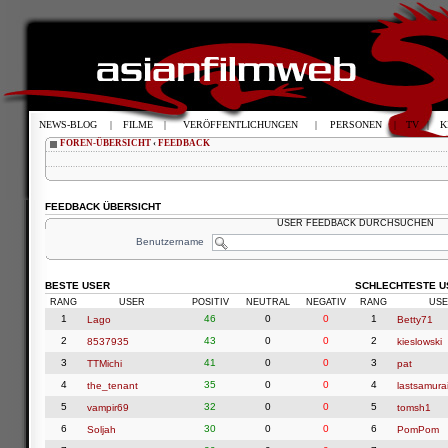
NEWS-BLOG
|
FILME
|
VERÖFFENTLICHUNGEN
|
PERSONEN
|
TV
|
K
FOREN-ÜBERSICHT
‹
FEEDBACK
FEEDBACK ÜBERSICHT
USER FEEDBACK DURCHSUCHEN
Benutzername
BESTE USER
SCHLECHTESTE U
RANG
USER
POSITIV
NEUTRAL
NEGATIV
RANG
USE
1
46
0
0
1
Lago
Betty71
2
43
0
0
2
8537935
kieslowski
3
41
0
0
3
TTMichi
pat
4
35
0
0
4
the_tenant
lastsamura
5
32
0
0
5
vampir69
tomsh1
6
30
0
0
6
Soljah
PomPom