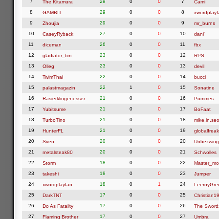
7
29
0
0
7
The Kitamura
Cami
8
29
0
0
8
GAMBIT
xwordplayf
9
29
0
0
9
Zhoujia
mr_burns
10
27
0
0
10
CaseyRyback
dani´
11
26
0
0
11
diceman
fbx
12
23
0
0
12
gladiator_tim
RPS
13
23
0
0
13
Olleg
devil
14
22
0
0
14
TwimThai
bucci
15
22
1
0
15
palastmagazin
Sonatine
16
21
0
0
16
Rasierklingenesser
Pommes
17
21
0
0
17
Yubitsume
BoFaat
18
21
0
0
18
TurboTino
mike.in.seo
19
21
0
0
19
HunterFL
globalfreak
20
20
0
0
20
Sven
Unbezwing
21
20
0
0
21
metalsteak80
Schwolles
22
18
0
0
22
Storm
Master_mo
23
18
0
0
23
takeshi
Jumper
24
18
0
1
24
xwordplayfan
LeeroyGre
25
17
0
0
25
DarkTNT
Christian1
26
17
0
0
26
Do As Fatality
The Swor
27
17
0
0
27
Flaming Brother
Umbra