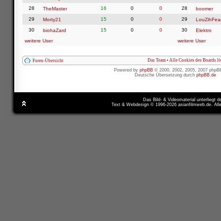
28
16
0
0
28
TheMaster
boomer
29
15
0
0
29
Morty21
LouZihFea
30
15
0
0
30
biohaZard
Elektro
weitere User
weitere User
Das Team
•
Alle Cookies des Boards l
Foren-Übersicht
Powered by
phpBB
© 2000, 2002, 2005, 2007 phpB
Deutsche Übersetzung durch
phpBB.de
Das Bild- & Videomaterial unterliegt 
Text & Webdesign © 1996-2026 asianfilmweb.de. All