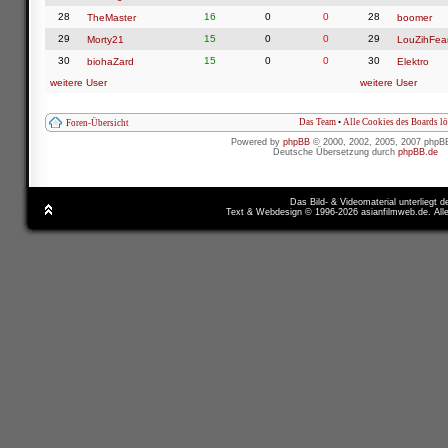
28
16
0
0
28
TheMaster
boomer
29
15
0
0
29
Morty21
LouZihFea
30
15
0
0
30
biohaZard
Elektro
weitere User
weitere User
Das Team
•
Alle Cookies des Boards l
Foren-Übersicht
Powered by
phpBB
© 2000, 2002, 2005, 2007 phpB
Deutsche Übersetzung durch
phpBB.de
Das Bild- & Videomaterial unterliegt 
Text & Webdesign © 1996-2026 asianfilmweb.de. All