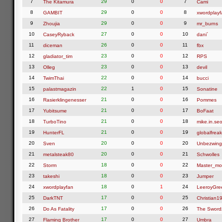
7
29
0
0
7
The Kitamura
Cami
8
29
0
0
8
GAMBIT
xwordplayf
9
29
0
0
9
Zhoujia
mr_burns
10
27
0
0
10
CaseyRyback
dani´
11
26
0
0
11
diceman
fbx
12
23
0
0
12
gladiator_tim
RPS
13
23
0
0
13
Olleg
devil
14
22
0
0
14
TwimThai
bucci
15
22
1
0
15
palastmagazin
Sonatine
16
21
0
0
16
Rasierklingenesser
Pommes
17
21
0
0
17
Yubitsume
BoFaat
18
21
0
0
18
TurboTino
mike.in.seo
19
21
0
0
19
HunterFL
globalfreak
20
20
0
0
20
Sven
Unbezwing
21
20
0
0
21
metalsteak80
Schwolles
22
18
0
0
22
Storm
Master_mo
23
18
0
0
23
takeshi
Jumper
24
18
0
1
24
xwordplayfan
LeeroyGre
25
17
0
0
25
DarkTNT
Christian1
26
17
0
0
26
Do As Fatality
The Swor
27
17
0
0
27
Flaming Brother
Umbra