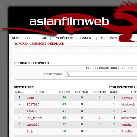
NEWS-BLOG
|
FILME
|
VERÖFFENTLICHUNGEN
|
PERSONEN
|
TV
|
K
FOREN-ÜBERSICHT
‹
FEEDBACK
FEEDBACK ÜBERSICHT
USER FEEDBACK DURCHSUCHEN
Benutzername
BESTE USER
SCHLECHTESTE U
RANG
USER
POSITIV
NEUTRAL
NEGATIV
RANG
USE
1
46
0
0
1
Lago
Betty71
2
43
0
0
2
8537935
kieslowski
3
41
0
0
3
TTMichi
pat
4
35
0
0
4
the_tenant
lastsamura
5
32
0
0
5
vampir69
tomsh1
6
30
0
0
6
Soljah
PomPom