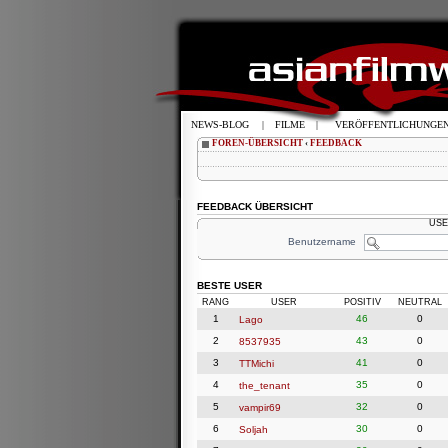
NEWS-BLOG
|
FILME
|
VERÖFFENTLICHUNGE
FOREN-ÜBERSICHT
‹
FEEDBACK
FEEDBACK ÜBERSICHT
USE
Benutzername
BESTE USER
RANG
USER
POSITIV
NEUTRAL
1
46
0
Lago
2
43
0
8537935
3
41
0
TTMichi
4
35
0
the_tenant
5
32
0
vampir69
6
30
0
Soljah