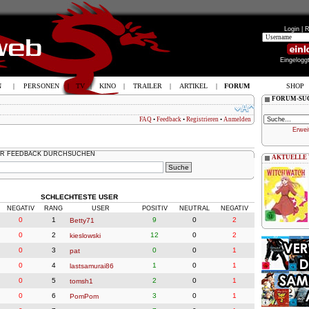
Login |
R
Eingelogg
N
|
PERSONEN
|
TV
|
KINO
|
TRAILER
|
ARTIKEL
|
FORUM
SHOP
FORUM-SU
FAQ
•
Feedback
•
Registrieren
•
Anmelden
Erwei
R FEEDBACK DURCHSUCHEN
AKTUELLE
SCHLECHTESTE USER
NEGATIV
RANG
USER
POSITIV
NEUTRAL
NEGATIV
0
1
9
0
2
Betty71
0
2
12
0
2
kieslowski
0
3
0
0
1
pat
0
4
1
0
1
lastsamurai86
0
5
2
0
1
tomsh1
0
6
3
0
1
PomPom