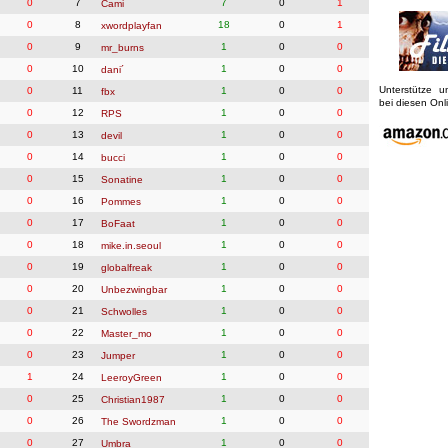
0
7
7
0
1
Cami
0
8
18
0
1
xwordplayfan
0
9
1
0
0
mr_burns
0
10
1
0
0
dani´
Unterstütze 
0
11
1
0
0
fbx
bei diesen On
0
12
1
0
0
RPS
0
13
1
0
0
devil
0
14
1
0
0
bucci
0
15
1
0
0
Sonatine
0
16
1
0
0
Pommes
0
17
1
0
0
BoFaat
0
18
1
0
0
mike.in.seoul
0
19
1
0
0
globalfreak
0
20
1
0
0
Unbezwingbar
0
21
1
0
0
Schwolles
0
22
1
0
0
Master_mo
0
23
1
0
0
Jumper
1
24
1
0
0
LeeroyGreen
0
25
1
0
0
Christian1987
0
26
1
0
0
The Swordzman
0
27
1
0
0
Umbra