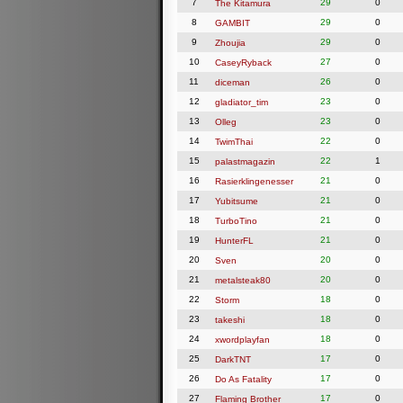
7
29
0
The Kitamura
8
29
0
GAMBIT
9
29
0
Zhoujia
10
27
0
CaseyRyback
11
26
0
diceman
12
23
0
gladiator_tim
13
23
0
Olleg
14
22
0
TwimThai
15
22
1
palastmagazin
16
21
0
Rasierklingenesser
17
21
0
Yubitsume
18
21
0
TurboTino
19
21
0
HunterFL
20
20
0
Sven
21
20
0
metalsteak80
22
18
0
Storm
23
18
0
takeshi
24
18
0
xwordplayfan
25
17
0
DarkTNT
26
17
0
Do As Fatality
27
17
0
Flaming Brother