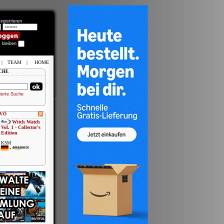
egistrieren
t bleiben
|
TEAM
|
HOME
CHE
terte Suche
 VÖ
Witch Watch
Vol. 1 - Collector's
Edition
KSM
•