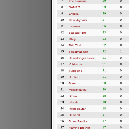
7
29
0
The Kitamura
8
29
0
GAMBIT
9
29
0
Zhoujia
10
27
0
CaseyRyback
11
26
0
diceman
12
23
0
gladiator_tim
13
23
0
Olleg
14
22
0
TwimThai
15
22
1
palastmagazin
16
21
0
Rasierklingenesser
17
21
0
Yubitsume
18
21
0
TurboTino
19
21
0
HunterFL
20
20
0
Sven
21
20
0
metalsteak80
22
18
0
Storm
23
18
0
takeshi
24
18
0
xwordplayfan
25
17
0
DarkTNT
26
17
0
Do As Fatality
27
17
0
Flaming Brother