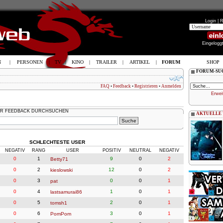
Login |
R
Eingelogg
N
|
PERSONEN
|
TV
|
KINO
|
TRAILER
|
ARTIKEL
|
FORUM
SHOP
FORUM-SU
FAQ
•
Feedback
•
Registrieren
•
Anmelden
Erwei
R FEEDBACK DURCHSUCHEN
AKTUELLE
SCHLECHTESTE USER
NEGATIV
RANG
USER
POSITIV
NEUTRAL
NEGATIV
0
1
9
0
2
Betty71
0
2
12
0
2
kieslowski
0
3
0
0
1
pat
0
4
1
0
1
lastsamurai86
0
5
2
0
1
tomsh1
0
6
3
0
1
PomPom