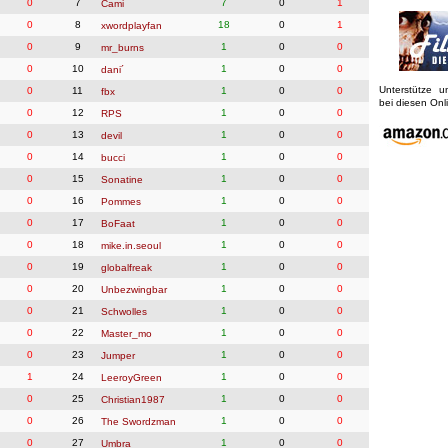
0
7
7
0
1
Cami
0
8
18
0
1
xwordplayfan
0
9
1
0
0
mr_burns
0
10
1
0
0
dani´
Unterstütze 
0
11
1
0
0
fbx
bei diesen On
0
12
1
0
0
RPS
0
13
1
0
0
devil
0
14
1
0
0
bucci
0
15
1
0
0
Sonatine
0
16
1
0
0
Pommes
0
17
1
0
0
BoFaat
0
18
1
0
0
mike.in.seoul
0
19
1
0
0
globalfreak
0
20
1
0
0
Unbezwingbar
0
21
1
0
0
Schwolles
0
22
1
0
0
Master_mo
0
23
1
0
0
Jumper
1
24
1
0
0
LeeroyGreen
0
25
1
0
0
Christian1987
0
26
1
0
0
The Swordzman
0
27
1
0
0
Umbra