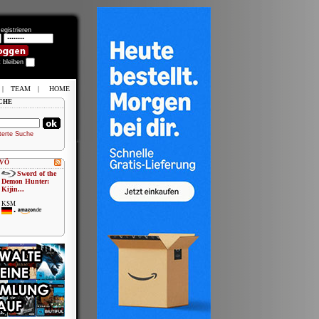
egistrieren
t bleiben
|
TEAM
|
HOME
CHE
terte Suche
 VÖ
Sword of the
Demon Hunter:
Kijin...
KSM
•