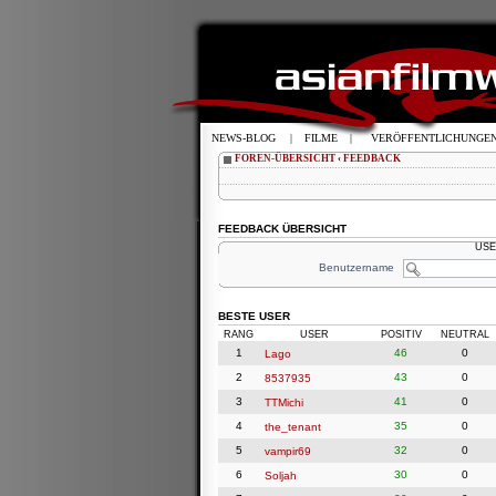
NEWS-BLOG
|
FILME
|
VERÖFFENTLICHUNGE
FOREN-ÜBERSICHT
‹
FEEDBACK
FEEDBACK ÜBERSICHT
USE
Benutzername
BESTE USER
RANG
USER
POSITIV
NEUTRAL
1
46
0
Lago
2
43
0
8537935
3
41
0
TTMichi
4
35
0
the_tenant
5
32
0
vampir69
6
30
0
Soljah