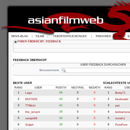
NEWS-BLOG
|
FILME
|
VERÖFFENTLICHUNGEN
|
PERSONEN
|
TV
|
K
FOREN-ÜBERSICHT
‹
FEEDBACK
FEEDBACK ÜBERSICHT
USER FEEDBACK DURCHSUCHEN
Benutzername
BESTE USER
SCHLECHTESTE U
RANG
USER
POSITIV
NEUTRAL
NEGATIV
RANG
USE
1
46
0
0
1
Lago
Betty71
2
43
0
0
2
8537935
kieslowski
3
41
0
0
3
TTMichi
pat
4
35
0
0
4
the_tenant
lastsamura
5
32
0
0
5
vampir69
tomsh1
6
30
0
0
6
Soljah
PomPom