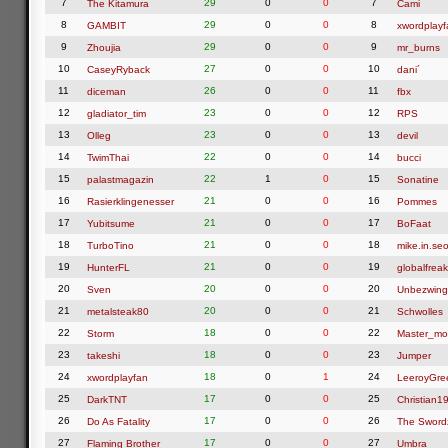
7
29
0
0
7
The Kitamura
Cami
8
29
0
0
8
GAMBIT
xwordplayf
9
29
0
0
9
Zhoujia
mr_burns
10
27
0
0
10
CaseyRyback
dani´
11
26
0
0
11
diceman
fbx
12
23
0
0
12
gladiator_tim
RPS
13
23
0
0
13
Olleg
devil
14
22
0
0
14
TwimThai
bucci
15
22
1
0
15
palastmagazin
Sonatine
16
21
0
0
16
Rasierklingenesser
Pommes
17
21
0
0
17
Yubitsume
BoFaat
18
21
0
0
18
TurboTino
mike.in.seo
19
21
0
0
19
HunterFL
globalfreak
20
20
0
0
20
Sven
Unbezwing
21
20
0
0
21
metalsteak80
Schwolles
22
18
0
0
22
Storm
Master_mo
23
18
0
0
23
takeshi
Jumper
24
18
0
1
24
xwordplayfan
LeeroyGre
25
17
0
0
25
DarkTNT
Christian1
26
17
0
0
26
Do As Fatality
The Swor
27
17
0
0
27
Flaming Brother
Umbra