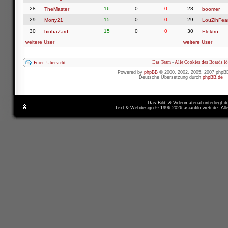
28
16
0
0
28
TheMaster
boomer
29
15
0
0
29
Morty21
LouZihFea
30
15
0
0
30
biohaZard
Elektro
weitere User
weitere User
Das Team
•
Alle Cookies des Boards l
Foren-Übersicht
Powered by
phpBB
© 2000, 2002, 2005, 2007 phpB
Deutsche Übersetzung durch
phpBB.de
Das Bild- & Videomaterial unterliegt 
Text & Webdesign © 1996-2026 asianfilmweb.de. All