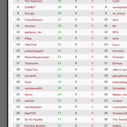
7
29
0
0
7
The Kitamura
Cami
8
29
0
0
8
GAMBIT
xwordplayf
9
29
0
0
9
Zhoujia
mr_burns
10
27
0
0
10
CaseyRyback
dani´
11
26
0
0
11
diceman
fbx
12
23
0
0
12
gladiator_tim
RPS
13
23
0
0
13
Olleg
devil
14
22
0
0
14
TwimThai
bucci
15
22
1
0
15
palastmagazin
Sonatine
16
21
0
0
16
Rasierklingenesser
Pommes
17
21
0
0
17
Yubitsume
BoFaat
18
21
0
0
18
TurboTino
mike.in.seo
19
21
0
0
19
HunterFL
globalfreak
20
20
0
0
20
Sven
Unbezwing
21
20
0
0
21
metalsteak80
Schwolles
22
18
0
0
22
Storm
Master_mo
23
18
0
0
23
takeshi
Jumper
24
18
0
1
24
xwordplayfan
LeeroyGre
25
17
0
0
25
DarkTNT
Christian1
26
17
0
0
26
Do As Fatality
The Swor
27
17
0
0
27
Flaming Brother
Umbra