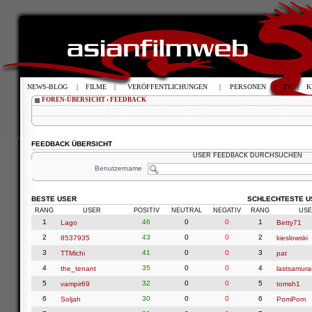
NEWS-BLOG
|
FILME
|
VERÖFFENTLICHUNGEN
|
PERSONEN
|
TV
|
K
FOREN-ÜBERSICHT
‹
FEEDBACK
FEEDBACK ÜBERSICHT
USER FEEDBACK DURCHSUCHEN
Benutzername
BESTE USER
SCHLECHTESTE U
RANG
USER
POSITIV
NEUTRAL
NEGATIV
RANG
USE
1
46
0
0
1
Lago
Betty71
2
43
0
0
2
8537935
kieslowski
3
41
0
0
3
TTMichi
pat
4
35
0
0
4
the_tenant
lastsamura
5
32
0
0
5
vampir69
tomsh1
6
30
0
0
6
Soljah
PomPom