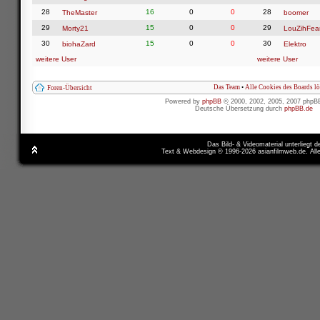
28
16
0
0
28
TheMaster
boomer
29
15
0
0
29
Morty21
LouZihFea
30
15
0
0
30
biohaZard
Elektro
weitere User
weitere User
Das Team
•
Alle Cookies des Boards l
Foren-Übersicht
Powered by
phpBB
© 2000, 2002, 2005, 2007 phpB
Deutsche Übersetzung durch
phpBB.de
Das Bild- & Videomaterial unterliegt 
Text & Webdesign © 1996-2026 asianfilmweb.de. All