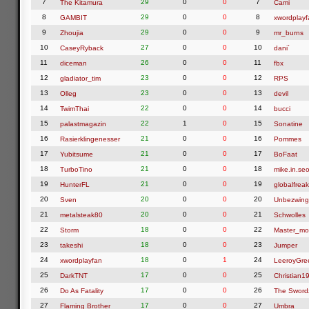
7
29
0
0
7
The Kitamura
Cami
8
29
0
0
8
GAMBIT
xwordplayf
9
29
0
0
9
Zhoujia
mr_burns
10
27
0
0
10
CaseyRyback
dani´
11
26
0
0
11
diceman
fbx
12
23
0
0
12
gladiator_tim
RPS
13
23
0
0
13
Olleg
devil
14
22
0
0
14
TwimThai
bucci
15
22
1
0
15
palastmagazin
Sonatine
16
21
0
0
16
Rasierklingenesser
Pommes
17
21
0
0
17
Yubitsume
BoFaat
18
21
0
0
18
TurboTino
mike.in.seo
19
21
0
0
19
HunterFL
globalfreak
20
20
0
0
20
Sven
Unbezwing
21
20
0
0
21
metalsteak80
Schwolles
22
18
0
0
22
Storm
Master_mo
23
18
0
0
23
takeshi
Jumper
24
18
0
1
24
xwordplayfan
LeeroyGre
25
17
0
0
25
DarkTNT
Christian1
26
17
0
0
26
Do As Fatality
The Swor
27
17
0
0
27
Flaming Brother
Umbra