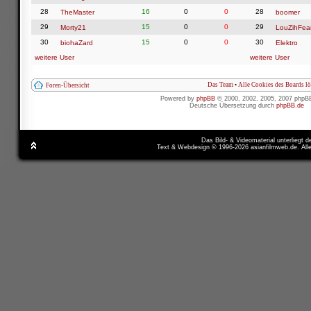
28
16
0
0
28
TheMaster
boomer
29
15
0
0
29
Morty21
LouZihFea
30
15
0
0
30
biohaZard
Elektro
weitere User
weitere User
Das Team
•
Alle Cookies des Boards l
Foren-Übersicht
Powered by
phpBB
© 2000, 2002, 2005, 2007 phpB
Deutsche Übersetzung durch
phpBB.de
Das Bild- & Videomaterial unterliegt 
Text & Webdesign © 1996-2026 asianfilmweb.de. All