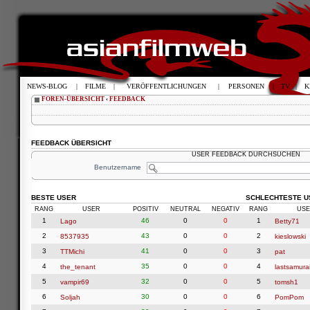
NEWS-BLOG
|
FILME
|
VERÖFFENTLICHUNGEN
|
PERSONEN
|
TV
|
K
FOREN-ÜBERSICHT
‹
FEEDBACK
FEEDBACK ÜBERSICHT
USER FEEDBACK DURCHSUCHEN
Benutzername
BESTE USER
SCHLECHTESTE U
RANG
USER
POSITIV
NEUTRAL
NEGATIV
RANG
USE
1
46
0
0
1
Lago
Betty71
2
43
0
0
2
8537935
kieslowski
3
41
0
0
3
TTMichi
pat
4
35
0
0
4
the_tenant
lastsamura
5
32
0
0
5
vampir69
tomsh1
6
30
0
0
6
Soljah
PomPom