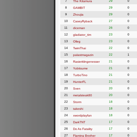
7
29
0
The Kitamura
8
29
0
GAMBIT
9
29
0
Zhoujia
10
27
0
CaseyRyback
11
26
0
diceman
12
23
0
gladiator_tim
13
23
0
Olleg
14
22
0
TwimThai
15
22
1
palastmagazin
16
21
0
Rasierklingenesser
17
21
0
Yubitsume
18
21
0
TurboTino
19
21
0
HunterFL
20
20
0
Sven
21
20
0
metalsteak80
22
18
0
Storm
23
18
0
takeshi
24
18
0
xwordplayfan
25
17
0
DarkTNT
26
17
0
Do As Fatality
27
17
0
Flaming Brother