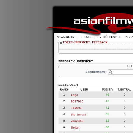
NEWS-BLOG
|
FILME
|
VERÖFFENTLICHUNGE
FOREN-ÜBERSICHT
‹
FEEDBACK
FEEDBACK ÜBERSICHT
USE
Benutzername
BESTE USER
RANG
USER
POSITIV
NEUTRAL
1
46
0
Lago
2
43
0
8537935
3
41
0
TTMichi
4
35
0
the_tenant
5
32
0
vampir69
6
30
0
Soljah