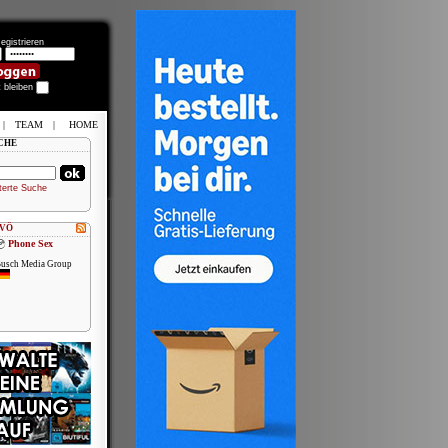
egistrieren
t bleiben
|
TEAM
|
HOME
CHE
terte Suche
 VÖ
Phone Sex
usch Media Group