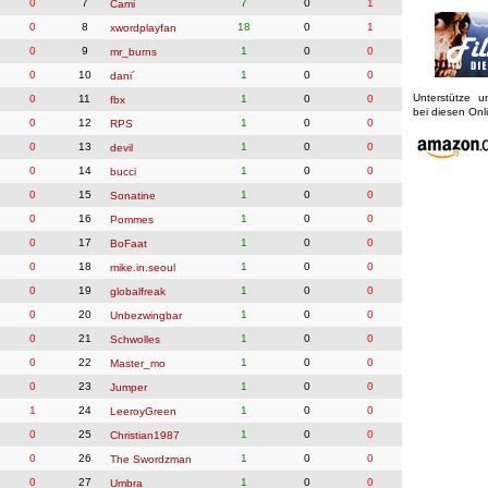
0
7
7
0
1
Cami
0
8
18
0
1
xwordplayfan
0
9
1
0
0
mr_burns
0
10
1
0
0
dani´
Unterstütze 
0
11
1
0
0
fbx
bei diesen On
0
12
1
0
0
RPS
0
13
1
0
0
devil
0
14
1
0
0
bucci
0
15
1
0
0
Sonatine
0
16
1
0
0
Pommes
0
17
1
0
0
BoFaat
0
18
1
0
0
mike.in.seoul
0
19
1
0
0
globalfreak
0
20
1
0
0
Unbezwingbar
0
21
1
0
0
Schwolles
0
22
1
0
0
Master_mo
0
23
1
0
0
Jumper
1
24
1
0
0
LeeroyGreen
0
25
1
0
0
Christian1987
0
26
1
0
0
The Swordzman
0
27
1
0
0
Umbra