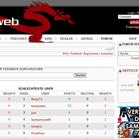
Login |
R
Eingelogg
N
|
PERSONEN
|
TV
|
KINO
|
TRAILER
|
ARTIKEL
|
FORUM
SHOP
FORUM-SU
FAQ
•
Feedback
•
Registrieren
•
Anmelden
Erwei
R FEEDBACK DURCHSUCHEN
AKTUELLE
B
SCHLECHTESTE USER
NEGATIV
RANG
USER
POSITIV
NEUTRAL
NEGATIV
0
1
9
0
2
Betty71
0
2
12
0
2
kieslowski
0
3
0
0
1
pat
0
4
1
0
1
lastsamurai86
0
5
2
0
1
tomsh1
0
6
3
0
1
PomPom