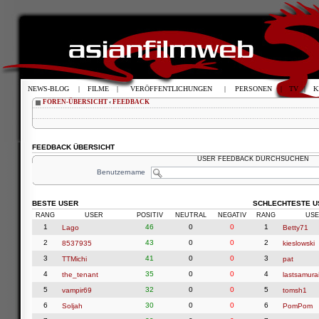
NEWS-BLOG
|
FILME
|
VERÖFFENTLICHUNGEN
|
PERSONEN
|
TV
|
K
FOREN-ÜBERSICHT
‹
FEEDBACK
FEEDBACK ÜBERSICHT
USER FEEDBACK DURCHSUCHEN
Benutzername
BESTE USER
SCHLECHTESTE U
RANG
USER
POSITIV
NEUTRAL
NEGATIV
RANG
USE
1
46
0
0
1
Lago
Betty71
2
43
0
0
2
8537935
kieslowski
3
41
0
0
3
TTMichi
pat
4
35
0
0
4
the_tenant
lastsamura
5
32
0
0
5
vampir69
tomsh1
6
30
0
0
6
Soljah
PomPom