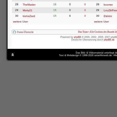
28
16
0
0
28
TheMaster
boomer
29
15
0
0
29
Morty21
LouZihFea
30
15
0
0
30
biohaZard
Elektro
weitere User
weitere User
Das Team
•
Alle Cookies des Boards l
Foren-Übersicht
Powered by
phpBB
© 2000, 2002, 2005, 2007 phpB
Deutsche Übersetzung durch
phpBB.de
Das Bild- & Videomaterial unterliegt 
Text & Webdesign © 1996-2026 asianfilmweb.de. All