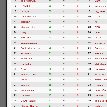
7
29
0
0
7
The Kitamura
Cami
8
29
0
0
8
GAMBIT
xwordplayf
9
29
0
0
9
Zhoujia
mr_burns
10
27
0
0
10
CaseyRyback
dani´
11
26
0
0
11
diceman
fbx
12
23
0
0
12
gladiator_tim
RPS
13
23
0
0
13
Olleg
devil
14
22
0
0
14
TwimThai
bucci
15
22
1
0
15
palastmagazin
Sonatine
16
21
0
0
16
Rasierklingenesser
Pommes
17
21
0
0
17
Yubitsume
BoFaat
18
21
0
0
18
TurboTino
mike.in.seo
19
21
0
0
19
HunterFL
globalfreak
20
20
0
0
20
Sven
Unbezwing
21
20
0
0
21
metalsteak80
Schwolles
22
18
0
0
22
Storm
Master_mo
23
18
0
0
23
takeshi
Jumper
24
18
0
1
24
xwordplayfan
LeeroyGre
25
17
0
0
25
DarkTNT
Christian1
26
17
0
0
26
Do As Fatality
The Swor
27
17
0
0
27
Flaming Brother
Umbra