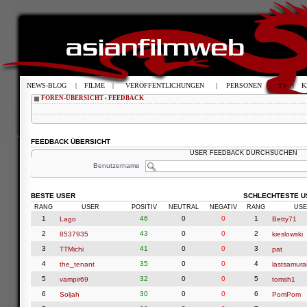
NEWS-BLOG
|
FILME
|
VERÖFFENTLICHUNGEN
|
PERSONEN
|
TV
|
K
FOREN-ÜBERSICHT
‹
FEEDBACK
FEEDBACK ÜBERSICHT
USER FEEDBACK DURCHSUCHEN
Benutzername
BESTE USER
SCHLECHTESTE U
RANG
USER
POSITIV
NEUTRAL
NEGATIV
RANG
USE
1
46
0
0
1
Lago
Betty71
2
43
0
0
2
8537935
kieslowski
3
41
0
0
3
TTMichi
pat
4
35
0
0
4
the_tenant
lastsamura
5
32
0
0
5
vampir69
tomsh1
6
30
0
0
6
Soljah
PomPom