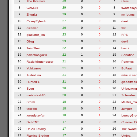
7
29
0
0
7
The Kitamura
Cami
8
29
0
0
8
GAMBIT
xwordplayf
9
29
0
0
9
Zhoujia
mr_burns
10
27
0
0
10
CaseyRyback
dani´
11
26
0
0
11
diceman
fbx
12
23
0
0
12
gladiator_tim
RPS
13
23
0
0
13
Olleg
devil
14
22
0
0
14
TwimThai
bucci
15
22
1
0
15
palastmagazin
Sonatine
16
21
0
0
16
Rasierklingenesser
Pommes
17
21
0
0
17
Yubitsume
BoFaat
18
21
0
0
18
TurboTino
mike.in.seo
19
21
0
0
19
HunterFL
globalfreak
20
20
0
0
20
Sven
Unbezwing
21
20
0
0
21
metalsteak80
Schwolles
22
18
0
0
22
Storm
Master_mo
23
18
0
0
23
takeshi
Jumper
24
18
0
1
24
xwordplayfan
LeeroyGre
25
17
0
0
25
DarkTNT
Christian1
26
17
0
0
26
Do As Fatality
The Swor
27
17
0
0
27
Flaming Brother
Umbra