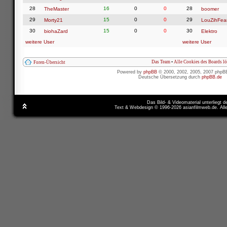
28
16
0
0
28
TheMaster
boomer
29
15
0
0
29
Morty21
LouZihFea
30
15
0
0
30
biohaZard
Elektro
weitere User
weitere User
Das Team
•
Alle Cookies des Boards l
Foren-Übersicht
Powered by
phpBB
© 2000, 2002, 2005, 2007 phpB
Deutsche Übersetzung durch
phpBB.de
Das Bild- & Videomaterial unterliegt 
Text & Webdesign © 1996-2026 asianfilmweb.de. All