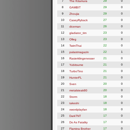
7
29
0
The Kitamura
8
29
0
GAMBIT
9
29
0
Zhoujia
10
27
0
CaseyRyback
11
26
0
diceman
12
23
0
gladiator_tim
13
23
0
Olleg
14
22
0
TwimThai
15
22
1
palastmagazin
16
21
0
Rasierklingenesser
17
21
0
Yubitsume
18
21
0
TurboTino
19
21
0
HunterFL
20
20
0
Sven
21
20
0
metalsteak80
22
18
0
Storm
23
18
0
takeshi
24
18
0
xwordplayfan
25
17
0
DarkTNT
26
17
0
Do As Fatality
27
17
0
Flaming Brother