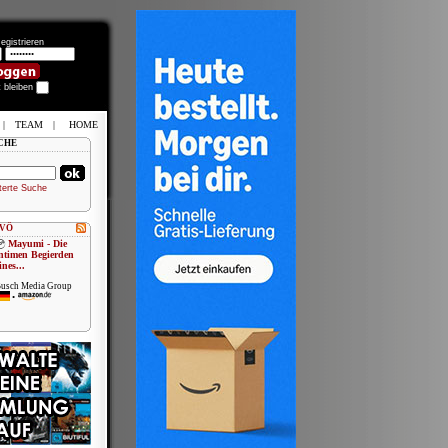
egistrieren
t bleiben
|
TEAM
|
HOME
CHE
terte Suche
 VÖ
Mayumi - Die
ntimen Begierden
ines...
usch Media Group
•