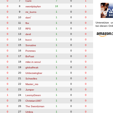
0
7
7
0
1
Cami
0
8
18
0
1
xwordplayfan
0
9
1
0
0
mr_burns
0
10
1
0
0
dani´
Unterstütze 
0
11
1
0
0
fbx
bei diesen On
0
12
1
0
0
RPS
0
13
1
0
0
devil
0
14
1
0
0
bucci
0
15
1
0
0
Sonatine
0
16
1
0
0
Pommes
0
17
1
0
0
BoFaat
0
18
1
0
0
mike.in.seoul
0
19
1
0
0
globalfreak
0
20
1
0
0
Unbezwingbar
0
21
1
0
0
Schwolles
0
22
1
0
0
Master_mo
0
23
1
0
0
Jumper
1
24
1
0
0
LeeroyGreen
0
25
1
0
0
Christian1987
0
26
1
0
0
The Swordzman
0
27
1
0
0
Umbra