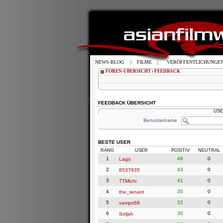
NEWS-BLOG
|
FILME
|
VERÖFFENTLICHUNGE
FOREN-ÜBERSICHT
‹
FEEDBACK
FEEDBACK ÜBERSICHT
USE
Benutzername
BESTE USER
RANG
USER
POSITIV
NEUTRAL
1
46
0
Lago
2
43
0
8537935
3
41
0
TTMichi
4
35
0
the_tenant
5
32
0
vampir69
6
30
0
Soljah