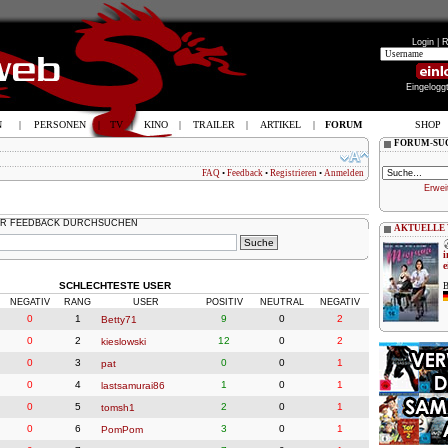
Login |
R
Eingelogg
N
|
PERSONEN
|
TV
|
KINO
|
TRAILER
|
ARTIKEL
|
FORUM
SHOP
FORUM-SU
FAQ
•
Feedback
•
Registrieren
•
Anmelden
Erwei
R FEEDBACK DURCHSUCHEN
AKTUELLE
i
e
SCHLECHTESTE USER
B
NEGATIV
RANG
USER
POSITIV
NEUTRAL
NEGATIV
0
1
9
0
2
Betty71
0
2
12
0
2
kieslowski
0
3
0
0
1
pat
0
4
1
0
1
lastsamurai86
0
5
2
0
1
tomsh1
0
6
3
0
1
PomPom