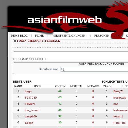
NEWS-BLOG
|
FILME
|
VERÖFFENTLICHUNGEN
|
PERSONEN
|
TV
|
K
FOREN-ÜBERSICHT
‹
FEEDBACK
FEEDBACK ÜBERSICHT
USER FEEDBACK DURCHSUCHEN
Benutzername
BESTE USER
SCHLECHTESTE U
RANG
USER
POSITIV
NEUTRAL
NEGATIV
RANG
USE
1
46
0
0
1
Lago
Betty71
2
43
0
0
2
8537935
kieslowski
3
41
0
0
3
TTMichi
pat
4
35
0
0
4
the_tenant
lastsamura
5
32
0
0
5
vampir69
tomsh1
6
30
0
0
6
Soljah
PomPom