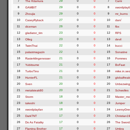
7
29
0
0
7
The Kitamura
Cami
8
29
0
0
8
GAMBIT
xwordplayf
9
29
0
0
9
Zhoujia
mr_burns
10
27
0
0
10
CaseyRyback
dani´
11
26
0
0
11
diceman
fbx
12
23
0
0
12
gladiator_tim
RPS
13
23
0
0
13
Olleg
devil
14
22
0
0
14
TwimThai
bucci
15
22
1
0
15
palastmagazin
Sonatine
16
21
0
0
16
Rasierklingenesser
Pommes
17
21
0
0
17
Yubitsume
BoFaat
18
21
0
0
18
TurboTino
mike.in.seo
19
21
0
0
19
HunterFL
globalfreak
20
20
0
0
20
Sven
Unbezwing
21
20
0
0
21
metalsteak80
Schwolles
22
18
0
0
22
Storm
Master_mo
23
18
0
0
23
takeshi
Jumper
24
18
0
1
24
xwordplayfan
LeeroyGre
25
17
0
0
25
DarkTNT
Christian1
26
17
0
0
26
Do As Fatality
The Swor
27
17
0
0
27
Flaming Brother
Umbra