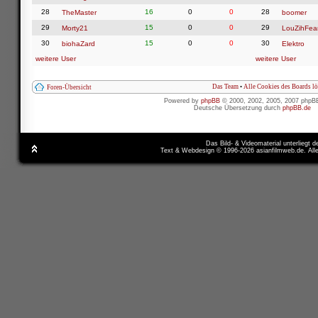
28
16
0
0
28
TheMaster
boomer
29
15
0
0
29
Morty21
LouZihFea
30
15
0
0
30
biohaZard
Elektro
weitere User
weitere User
Das Team
•
Alle Cookies des Boards l
Foren-Übersicht
Powered by
phpBB
© 2000, 2002, 2005, 2007 phpB
Deutsche Übersetzung durch
phpBB.de
Das Bild- & Videomaterial unterliegt 
Text & Webdesign © 1996-2026 asianfilmweb.de. All