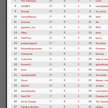
7
29
0
0
7
The Kitamura
Cami
8
29
0
0
8
GAMBIT
xwordplayf
9
29
0
0
9
Zhoujia
mr_burns
10
27
0
0
10
CaseyRyback
dani´
11
26
0
0
11
diceman
fbx
12
23
0
0
12
gladiator_tim
RPS
13
23
0
0
13
Olleg
devil
14
22
0
0
14
TwimThai
bucci
15
22
1
0
15
palastmagazin
Sonatine
16
21
0
0
16
Rasierklingenesser
Pommes
17
21
0
0
17
Yubitsume
BoFaat
18
21
0
0
18
TurboTino
mike.in.seo
19
21
0
0
19
HunterFL
globalfreak
20
20
0
0
20
Sven
Unbezwing
21
20
0
0
21
metalsteak80
Schwolles
22
18
0
0
22
Storm
Master_mo
23
18
0
0
23
takeshi
Jumper
24
18
0
1
24
xwordplayfan
LeeroyGre
25
17
0
0
25
DarkTNT
Christian1
26
17
0
0
26
Do As Fatality
The Swor
27
17
0
0
27
Flaming Brother
Umbra