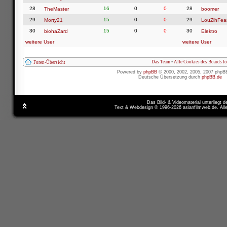
28
16
0
0
28
TheMaster
boomer
29
15
0
0
29
Morty21
LouZihFea
30
15
0
0
30
biohaZard
Elektro
weitere User
weitere User
Das Team
•
Alle Cookies des Boards l
Foren-Übersicht
Powered by
phpBB
© 2000, 2002, 2005, 2007 phpB
Deutsche Übersetzung durch
phpBB.de
Das Bild- & Videomaterial unterliegt 
Text & Webdesign © 1996-2026 asianfilmweb.de. All