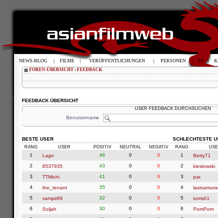
NEWS-BLOG
|
FILME
|
VERÖFFENTLICHUNGEN
|
PERSONEN
|
TV
|
K
FOREN-ÜBERSICHT
‹
FEEDBACK
FEEDBACK ÜBERSICHT
USER FEEDBACK DURCHSUCHEN
Benutzername
BESTE USER
SCHLECHTESTE U
RANG
USER
POSITIV
NEUTRAL
NEGATIV
RANG
USE
1
46
0
0
1
Lago
Betty71
2
43
0
0
2
8537935
kieslowski
3
41
0
0
3
TTMichi
pat
4
35
0
0
4
the_tenant
lastsamura
5
32
0
0
5
vampir69
tomsh1
6
30
0
0
6
Soljah
PomPom