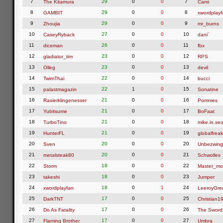
7
29
0
0
7
The Kitamura
Cami
8
29
0
0
8
GAMBIT
xwordplayf
9
29
0
0
9
Zhoujia
mr_burns
10
27
0
0
10
CaseyRyback
dani´
11
26
0
0
11
diceman
fbx
12
23
0
0
12
gladiator_tim
RPS
13
23
0
0
13
Olleg
devil
14
22
0
0
14
TwimThai
bucci
15
22
1
0
15
palastmagazin
Sonatine
16
21
0
0
16
Rasierklingenesser
Pommes
17
21
0
0
17
Yubitsume
BoFaat
18
21
0
0
18
TurboTino
mike.in.seo
19
21
0
0
19
HunterFL
globalfreak
20
20
0
0
20
Sven
Unbezwing
21
20
0
0
21
metalsteak80
Schwolles
22
18
0
0
22
Storm
Master_mo
23
18
0
0
23
takeshi
Jumper
24
18
0
1
24
xwordplayfan
LeeroyGre
25
17
0
0
25
DarkTNT
Christian1
26
17
0
0
26
Do As Fatality
The Swor
27
17
0
0
27
Flaming Brother
Umbra