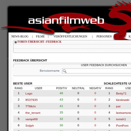
NEWS-BLOG
|
FILME
|
VERÖFFENTLICHUNGEN
|
PERSONEN
|
TV
|
K
FOREN-ÜBERSICHT
‹
FEEDBACK
FEEDBACK ÜBERSICHT
USER FEEDBACK DURCHSUCHEN
Benutzername
BESTE USER
SCHLECHTESTE U
RANG
USER
POSITIV
NEUTRAL
NEGATIV
RANG
USE
1
46
0
0
1
Lago
Betty71
2
43
0
0
2
8537935
kieslowski
3
41
0
0
3
TTMichi
pat
4
35
0
0
4
the_tenant
lastsamura
5
32
0
0
5
vampir69
tomsh1
6
30
0
0
6
Soljah
PomPom