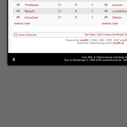
28
16
0
0
28
TheMaster
boomer
29
15
0
0
29
Morty21
LouZihFea
30
15
0
0
30
biohaZard
Elektro
weitere User
weitere User
Das Team
•
Alle Cookies des Boards l
Foren-Übersicht
Powered by
phpBB
© 2000, 2002, 2005, 2007 phpB
Deutsche Übersetzung durch
phpBB.de
Das Bild- & Videomaterial unterliegt 
Text & Webdesign © 1996-2026 asianfilmweb.de. All