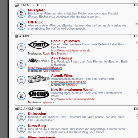
ALLGEMEINE FOREN
TH
Marktplatz
Hier können Filme auf allen möglichen Medien oder sonstiges Material
(Poster, Bücher etc.) angeboten oder getauscht werden.
Off-Topic
2
Alles nicht Asien-Film-betreffendes hier rein. Hier darf getratscht werden wie
man möchte. Der Kaffee wird schon gekocht...
EXTERN
TH
Rapid Eye Movies
Das offizielle Feedback Forum vom Verleih & Label Rapid
Eye Movies.
http://www.rapideyemovies.de
Moderator:
Rapid Eye Movies
Asia Filmfest
Das Feedback Forum zum Asia Filmfest in München, Berlin
& Hamburg.
http://www.asiafilmfest.de
Moderator:
Asia Filmfest
Atomik Films
Ankündigungen zu neuen Titeln von Atomik Films.
http://www.atomik-films.de
Moderator:
spannick
New Entertainment World
Ankündigungen zu neuen Titeln von New Entertainment
World.
http://www.entertainmentworld.de
Moderator:
spannick
INDIANFILMWEB
TH
Diskussion
Diskutiere über indische Filme, Darsteller oder alles andere, das den Indien-
Film-Fan interessiert.
News-Blog
Dies ist ein ifw-Funktionsforum. Hier landen die Blogeinträge & Kommentare,
die auf der Home-Seite und auf der News-Blog Seite landen.
Filmrezensionen