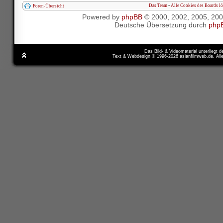
Das Team
•
Alle Cookies des Boards l
Foren-Übersicht
Powered by
phpBB
© 2000, 2002, 2005, 20
Deutsche Übersetzung durch
php
Das Bild- & Videomaterial unterliegt 
Text & Webdesign © 1996-2026 asianfilmweb.de. All