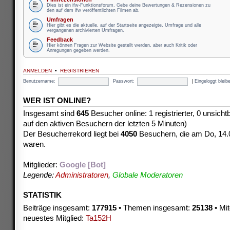
Dies ist ein ifw-Funktionsforum. Gebe deine Bewertungen & Rezensionen zu
den auf dem ifw veröffentlichten Filmen ab.
Umfragen
Hier gibt es die aktuelle, auf der Startseite angezeigte, Umfrage und alle
vergangenen archivierten Umfragen.
Feedback
Hier können Fragen zur Website gestellt werden, aber auch Kritik oder
Anregungen gegeben werden.
ANMELDEN
•
REGISTRIEREN
Benutzername:
Passwort:
|
Eingeloggt blei
WER IST ONLINE?
Insgesamt sind
645
Besucher online: 1 registrierter, 0 unsich
auf den aktiven Besuchern der letzten 5 Minuten)
Der Besucherrekord liegt bei
4050
Besuchern, die am Do, 14.08
waren.
Mitglieder:
Google [Bot]
Legende:
Administratoren
,
Globale Moderatoren
STATISTIK
Beiträge insgesamt:
177915
• Themen insgesamt:
25138
• Mit
neuestes Mitglied:
Ta152H