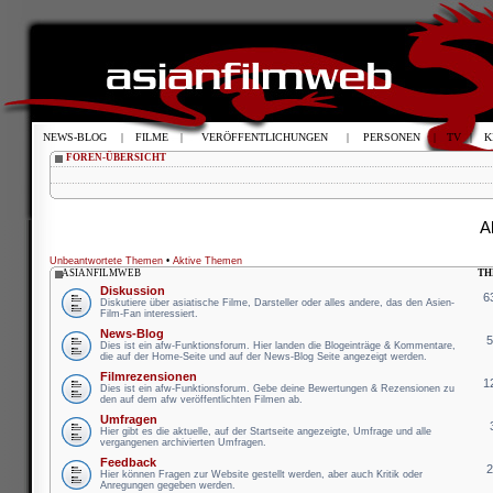
NEWS-BLOG
|
FILME
|
VERÖFFENTLICHUNGEN
|
PERSONEN
|
TV
|
K
FOREN-ÜBERSICHT
A
Unbeantwortete Themen
•
Aktive Themen
ASIANFILMWEB
TH
Diskussion
6
Diskutiere über asiatische Filme, Darsteller oder alles andere, das den Asien-
Film-Fan interessiert.
News-Blog
Dies ist ein afw-Funktionsforum. Hier landen die Blogeinträge & Kommentare,
die auf der Home-Seite und auf der News-Blog Seite angezeigt werden.
Filmrezensionen
1
Dies ist ein afw-Funktionsforum. Gebe deine Bewertungen & Rezensionen zu
den auf dem afw veröffentlichten Filmen ab.
Umfragen
Hier gibt es die aktuelle, auf der Startseite angezeigte, Umfrage und alle
vergangenen archivierten Umfragen.
Feedback
Hier können Fragen zur Website gestellt werden, aber auch Kritik oder
Anregungen gegeben werden.