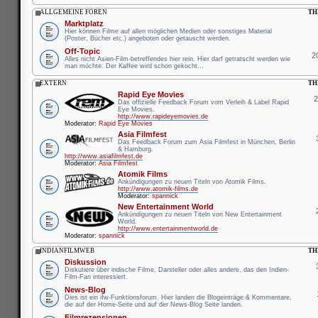
ALLGEMEINE FOREN
TH
Marktplatz
Hier können Filme auf allen möglichen Medien oder sonstiges Material
(Poster, Bücher etc.) angeboten oder getauscht werden.
Off-Topic
2
Alles nicht Asien-Film-betreffendes hier rein. Hier darf getratscht werden wie
man möchte. Der Kaffee wird schon gekocht...
EXTERN
TH
Rapid Eye Movies
Das offizielle Feedback Forum vom Verleih & Label Rapid
Eye Movies.
http://www.rapideyemovies.de
Moderator:
Rapid Eye Movies
Asia Filmfest
Das Feedback Forum zum Asia Filmfest in München, Berlin
& Hamburg.
http://www.asiafilmfest.de
Moderator:
Asia Filmfest
Atomik Films
Ankündigungen zu neuen Titeln von Atomik Films.
http://www.atomik-films.de
Moderator:
spannick
New Entertainment World
Ankündigungen zu neuen Titeln von New Entertainment
World.
http://www.entertainmentworld.de
Moderator:
spannick
INDIANFILMWEB
TH
Diskussion
Diskutiere über indische Filme, Darsteller oder alles andere, das den Indien-
Film-Fan interessiert.
News-Blog
Dies ist ein ifw-Funktionsforum. Hier landen die Blogeinträge & Kommentare,
die auf der Home-Seite und auf der News-Blog Seite landen.
Filmrezensionen