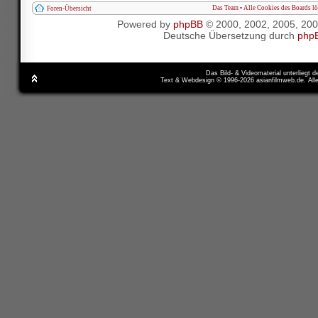
Das Team
•
Alle Cookies des Boards l
Foren-Übersicht
Powered by
phpBB
© 2000, 2002, 2005, 20
Deutsche Übersetzung durch
php
Das Bild- & Videomaterial unterliegt 
Text & Webdesign © 1996-2026 asianfilmweb.de. All