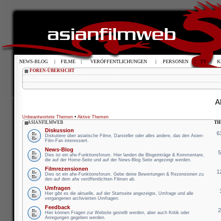
NEWS-BLOG
|
FILME
|
VERÖFFENTLICHUNGEN
|
PERSONEN
|
TV
|
K
FOREN-ÜBERSICHT
A
Unbeantwortete Themen
•
Aktive Themen
ASIANFILMWEB
TH
Diskussion
6
Diskutiere über asiatische Filme, Darsteller oder alles andere, das den Asien-
Film-Fan interessiert.
News-Blog
Dies ist ein afw-Funktionsforum. Hier landen die Blogeinträge & Kommentare,
die auf der Home-Seite und auf der News-Blog Seite angezeigt werden.
Filmrezensionen
1
Dies ist ein afw-Funktionsforum. Gebe deine Bewertungen & Rezensionen zu
den auf dem afw veröffentlichten Filmen ab.
Umfragen
Hier gibt es die aktuelle, auf der Startseite angezeigte, Umfrage und alle
vergangenen archivierten Umfragen.
Feedback
Hier können Fragen zur Website gestellt werden, aber auch Kritik oder
Anregungen gegeben werden.