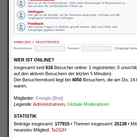
Dies ist ein ifw-Funktionsforum. Gebe deine Bewertungen & Rezensionen zu
den auf dem ifw veröffentlichten Filmen ab.
Umfragen
Hier gibt es die aktuelle, auf der Startseite angezeigte, Umfrage und alle
vergangenen archivierten Umfragen.
Feedback
Hier können Fragen zur Website gestellt werden, aber auch Kritik oder
Anregungen gegeben werden.
ANMELDEN
•
REGISTRIEREN
Benutzername:
Passwort:
|
Eingeloggt blei
WER IST ONLINE?
Insgesamt sind
616
Besucher online: 1 registrierter, 0 unsich
auf den aktiven Besuchern der letzten 5 Minuten)
Der Besucherrekord liegt bei
4050
Besuchern, die am Do, 14.08
waren.
Mitglieder:
Google [Bot]
Legende:
Administratoren
,
Globale Moderatoren
STATISTIK
Beiträge insgesamt:
177915
• Themen insgesamt:
25138
• Mit
neuestes Mitglied:
Ta152H