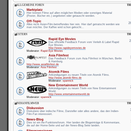
ALLGEMEINE FOREN
TH
Marktplatz
Hier können Filme auf allen möglichen Medien oder sonstiges Material
(Poster, Bücher etc.) angeboten oder getauscht werden.
Off-Topic
2
Alles nicht Asien-Film-betreffendes hier rein. Hier darf getratscht werden wie
man möchte. Der Kaffee wird schon gekocht...
EXTERN
TH
Rapid Eye Movies
Das offizielle Feedback Forum vom Verleih & Label Rapid
Eye Movies.
http://www.rapideyemovies.de
Moderator:
Rapid Eye Movies
Asia Filmfest
Das Feedback Forum zum Asia Filmfest in München, Berlin
& Hamburg.
http://www.asiafilmfest.de
Moderator:
Asia Filmfest
Atomik Films
Ankündigungen zu neuen Titeln von Atomik Films.
http://www.atomik-films.de
Moderator:
spannick
New Entertainment World
Ankündigungen zu neuen Titeln von New Entertainment
World.
http://www.entertainmentworld.de
Moderator:
spannick
INDIANFILMWEB
TH
Diskussion
Diskutiere über indische Filme, Darsteller oder alles andere, das den Indien-
Film-Fan interessiert.
News-Blog
Dies ist ein ifw-Funktionsforum. Hier landen die Blogeinträge & Kommentare,
die auf der Home-Seite und auf der News-Blog Seite landen.
Filmrezensionen