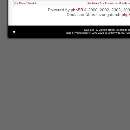
Das Team
•
Alle Cookies des Boards l
Foren-Übersicht
Powered by
phpBB
© 2000, 2002, 2005, 20
Deutsche Übersetzung durch
php
Das Bild- & Videomaterial unterliegt 
Text & Webdesign © 1996-2026 asianfilmweb.de. All