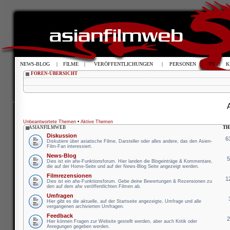
NEWS-BLOG
|
FILME
|
VERÖFFENTLICHUNGEN
|
PERSONEN
|
TV
|
K
FOREN-ÜBERSICHT
Unbeantwortete Themen
•
Aktive Themen
ASIANFILMWEB
TH
Diskussion
6
Diskutiere über asiatische Filme, Darsteller oder alles andere, das den Asien-
Film-Fan interessiert.
News-Blog
Dies ist ein afw-Funktionsforum. Hier landen die Blogeinträge & Kommentare,
die auf der Home-Seite und auf der News-Blog Seite angezeigt werden.
Filmrezensionen
1
Dies ist ein afw-Funktionsforum. Gebe deine Bewertungen & Rezensionen zu
den auf dem afw veröffentlichten Filmen ab.
Umfragen
Hier gibt es die aktuelle, auf der Startseite angezeigte, Umfrage und alle
vergangenen archivierten Umfragen.
Feedback
Hier können Fragen zur Website gestellt werden, aber auch Kritik oder
Anregungen gegeben werden.