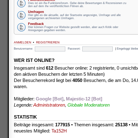
Dies ist ein ifw-Funktionsforum. Gebe deine Bewertungen & Rezensionen zu
den auf dem ifw veröffentlichten Filmen ab.
Umfragen
Hier gibt es die aktuelle, auf der Startseite angezeigte, Umfrage und alle
vergangenen archivierten Umfragen.
Feedback
Hier können Fragen zur Website gestellt werden, aber auch Kritik oder
Anregungen gegeben werden.
ANMELDEN
•
REGISTRIEREN
Benutzername:
Passwort:
|
Eingeloggt blei
WER IST ONLINE?
Insgesamt sind
612
Besucher online: 2 registrierte, 0 unsicht
den aktiven Besuchern der letzten 5 Minuten)
Der Besucherrekord liegt bei
4050
Besuchern, die am Do, 14.08
waren.
Mitglieder:
Google [Bot]
,
Majestic-12 [Bot]
Legende:
Administratoren
,
Globale Moderatoren
STATISTIK
Beiträge insgesamt:
177915
• Themen insgesamt:
25138
• Mit
neuestes Mitglied:
Ta152H