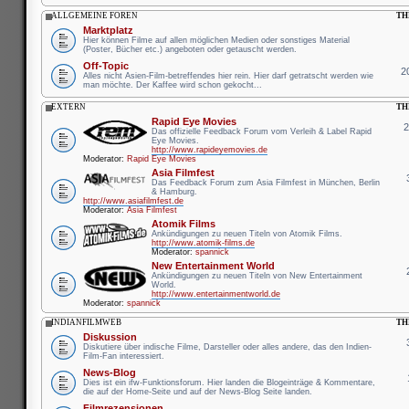
ALLGEMEINE FOREN
TH
Marktplatz
Hier können Filme auf allen möglichen Medien oder sonstiges Material
(Poster, Bücher etc.) angeboten oder getauscht werden.
Off-Topic
2
Alles nicht Asien-Film-betreffendes hier rein. Hier darf getratscht werden wie
man möchte. Der Kaffee wird schon gekocht...
EXTERN
TH
Rapid Eye Movies
Das offizielle Feedback Forum vom Verleih & Label Rapid
Eye Movies.
http://www.rapideyemovies.de
Moderator:
Rapid Eye Movies
Asia Filmfest
Das Feedback Forum zum Asia Filmfest in München, Berlin
& Hamburg.
http://www.asiafilmfest.de
Moderator:
Asia Filmfest
Atomik Films
Ankündigungen zu neuen Titeln von Atomik Films.
http://www.atomik-films.de
Moderator:
spannick
New Entertainment World
Ankündigungen zu neuen Titeln von New Entertainment
World.
http://www.entertainmentworld.de
Moderator:
spannick
INDIANFILMWEB
TH
Diskussion
Diskutiere über indische Filme, Darsteller oder alles andere, das den Indien-
Film-Fan interessiert.
News-Blog
Dies ist ein ifw-Funktionsforum. Hier landen die Blogeinträge & Kommentare,
die auf der Home-Seite und auf der News-Blog Seite landen.
Filmrezensionen