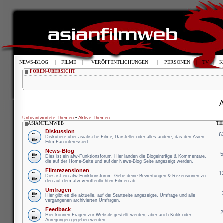
NEWS-BLOG
|
FILME
|
VERÖFFENTLICHUNGEN
|
PERSONEN
|
TV
|
K
FOREN-ÜBERSICHT
A
Unbeantwortete Themen
•
Aktive Themen
ASIANFILMWEB
TH
Diskussion
6
Diskutiere über asiatische Filme, Darsteller oder alles andere, das den Asien-
Film-Fan interessiert.
News-Blog
Dies ist ein afw-Funktionsforum. Hier landen die Blogeinträge & Kommentare,
die auf der Home-Seite und auf der News-Blog Seite angezeigt werden.
Filmrezensionen
1
Dies ist ein afw-Funktionsforum. Gebe deine Bewertungen & Rezensionen zu
den auf dem afw veröffentlichten Filmen ab.
Umfragen
Hier gibt es die aktuelle, auf der Startseite angezeigte, Umfrage und alle
vergangenen archivierten Umfragen.
Feedback
Hier können Fragen zur Website gestellt werden, aber auch Kritik oder
Anregungen gegeben werden.