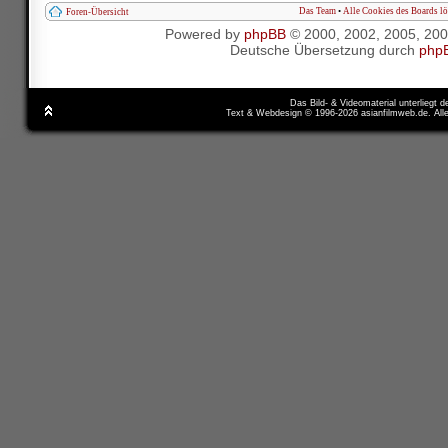
Das Team
•
Alle Cookies des Boards l
Foren-Übersicht
Powered by
phpBB
© 2000, 2002, 2005, 20
Deutsche Übersetzung durch
php
Das Bild- & Videomaterial unterliegt 
Text & Webdesign © 1996-2026 asianfilmweb.de. All