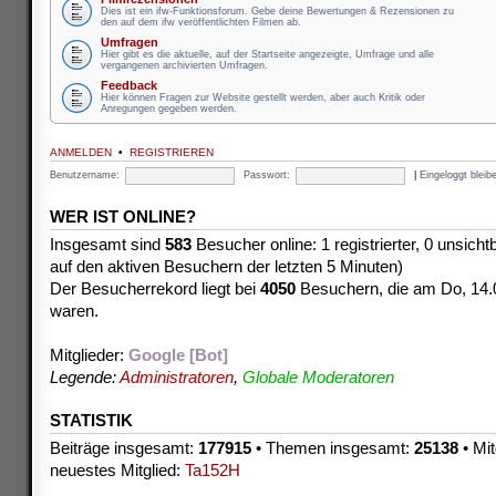
Dies ist ein ifw-Funktionsforum. Gebe deine Bewertungen & Rezensionen zu
den auf dem ifw veröffentlichten Filmen ab.
Umfragen
Hier gibt es die aktuelle, auf der Startseite angezeigte, Umfrage und alle
vergangenen archivierten Umfragen.
Feedback
Hier können Fragen zur Website gestellt werden, aber auch Kritik oder
Anregungen gegeben werden.
ANMELDEN
•
REGISTRIEREN
Benutzername:
Passwort:
|
Eingeloggt blei
WER IST ONLINE?
Insgesamt sind
583
Besucher online: 1 registrierter, 0 unsich
auf den aktiven Besuchern der letzten 5 Minuten)
Der Besucherrekord liegt bei
4050
Besuchern, die am Do, 14.08
waren.
Mitglieder:
Google [Bot]
Legende:
Administratoren
,
Globale Moderatoren
STATISTIK
Beiträge insgesamt:
177915
• Themen insgesamt:
25138
• Mit
neuestes Mitglied:
Ta152H