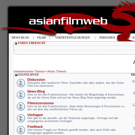
NEWS-BLOG
|
FILME
|
VERÖFFENTLICHUNGEN
|
PERSONEN
|
TV
|
K
FOREN-ÜBERSICHT
Unbeantwortete Themen
•
Aktive Themen
ASIANFILMWEB
TH
Diskussion
6
Diskutiere über asiatische Filme, Darsteller oder alles andere, das den Asien-
Film-Fan interessiert.
News-Blog
Dies ist ein afw-Funktionsforum. Hier landen die Blogeinträge & Kommentare,
die auf der Home-Seite und auf der News-Blog Seite angezeigt werden.
Filmrezensionen
1
Dies ist ein afw-Funktionsforum. Gebe deine Bewertungen & Rezensionen zu
den auf dem afw veröffentlichten Filmen ab.
Umfragen
Hier gibt es die aktuelle, auf der Startseite angezeigte, Umfrage und alle
vergangenen archivierten Umfragen.
Feedback
Hier können Fragen zur Website gestellt werden, aber auch Kritik oder
Anregungen gegeben werden.