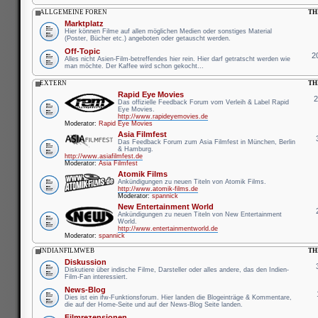
ALLGEMEINE FOREN
TH
Marktplatz
Hier können Filme auf allen möglichen Medien oder sonstiges Material
(Poster, Bücher etc.) angeboten oder getauscht werden.
Off-Topic
2
Alles nicht Asien-Film-betreffendes hier rein. Hier darf getratscht werden wie
man möchte. Der Kaffee wird schon gekocht...
EXTERN
TH
Rapid Eye Movies
Das offizielle Feedback Forum vom Verleih & Label Rapid
Eye Movies.
http://www.rapideyemovies.de
Moderator:
Rapid Eye Movies
Asia Filmfest
Das Feedback Forum zum Asia Filmfest in München, Berlin
& Hamburg.
http://www.asiafilmfest.de
Moderator:
Asia Filmfest
Atomik Films
Ankündigungen zu neuen Titeln von Atomik Films.
http://www.atomik-films.de
Moderator:
spannick
New Entertainment World
Ankündigungen zu neuen Titeln von New Entertainment
World.
http://www.entertainmentworld.de
Moderator:
spannick
INDIANFILMWEB
TH
Diskussion
Diskutiere über indische Filme, Darsteller oder alles andere, das den Indien-
Film-Fan interessiert.
News-Blog
Dies ist ein ifw-Funktionsforum. Hier landen die Blogeinträge & Kommentare,
die auf der Home-Seite und auf der News-Blog Seite landen.
Filmrezensionen