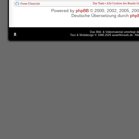
Das Team
•
Alle Cookies des Boards l
Foren-Übersicht
Powered by
phpBB
© 2000, 2002, 2005, 20
Deutsche Übersetzung durch
php
Das Bild- & Videomaterial unterliegt 
Text & Webdesign © 1996-2026 asianfilmweb.de. All