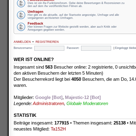
Dies ist ein ifw-Funktionsforum. Gebe deine Bewertungen & Rezensionen zu
den auf dem ifw veröffentlichten Filmen ab.
Umfragen
Hier gibt es die aktuelle, auf der Startseite angezeigte, Umfrage und alle
vergangenen archivierten Umfragen.
Feedback
Hier können Fragen zur Website gestellt werden, aber auch Kritik oder
Anregungen gegeben werden.
ANMELDEN
•
REGISTRIEREN
Benutzername:
Passwort:
|
Eingeloggt blei
WER IST ONLINE?
Insgesamt sind
563
Besucher online: 2 registrierte, 0 unsicht
den aktiven Besuchern der letzten 5 Minuten)
Der Besucherrekord liegt bei
4050
Besuchern, die am Do, 14.08
waren.
Mitglieder:
Google [Bot]
,
Majestic-12 [Bot]
Legende:
Administratoren
,
Globale Moderatoren
STATISTIK
Beiträge insgesamt:
177915
• Themen insgesamt:
25138
• Mit
neuestes Mitglied:
Ta152H