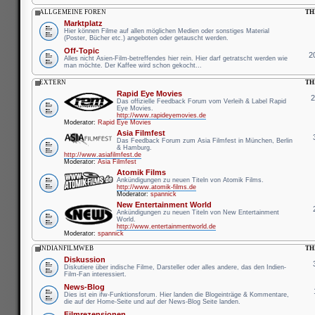
ALLGEMEINE FOREN
TH
Marktplatz
Hier können Filme auf allen möglichen Medien oder sonstiges Material
(Poster, Bücher etc.) angeboten oder getauscht werden.
Off-Topic
2
Alles nicht Asien-Film-betreffendes hier rein. Hier darf getratscht werden wie
man möchte. Der Kaffee wird schon gekocht...
EXTERN
TH
Rapid Eye Movies
Das offizielle Feedback Forum vom Verleih & Label Rapid
Eye Movies.
http://www.rapideyemovies.de
Moderator:
Rapid Eye Movies
Asia Filmfest
Das Feedback Forum zum Asia Filmfest in München, Berlin
& Hamburg.
http://www.asiafilmfest.de
Moderator:
Asia Filmfest
Atomik Films
Ankündigungen zu neuen Titeln von Atomik Films.
http://www.atomik-films.de
Moderator:
spannick
New Entertainment World
Ankündigungen zu neuen Titeln von New Entertainment
World.
http://www.entertainmentworld.de
Moderator:
spannick
INDIANFILMWEB
TH
Diskussion
Diskutiere über indische Filme, Darsteller oder alles andere, das den Indien-
Film-Fan interessiert.
News-Blog
Dies ist ein ifw-Funktionsforum. Hier landen die Blogeinträge & Kommentare,
die auf der Home-Seite und auf der News-Blog Seite landen.
Filmrezensionen