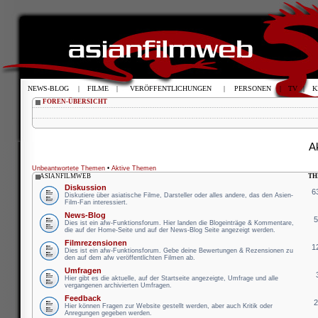
NEWS-BLOG
|
FILME
|
VERÖFFENTLICHUNGEN
|
PERSONEN
|
TV
|
K
FOREN-ÜBERSICHT
Ak
Unbeantwortete Themen
•
Aktive Themen
ASIANFILMWEB
TH
Diskussion
6
Diskutiere über asiatische Filme, Darsteller oder alles andere, das den Asien-
Film-Fan interessiert.
News-Blog
Dies ist ein afw-Funktionsforum. Hier landen die Blogeinträge & Kommentare,
die auf der Home-Seite und auf der News-Blog Seite angezeigt werden.
Filmrezensionen
1
Dies ist ein afw-Funktionsforum. Gebe deine Bewertungen & Rezensionen zu
den auf dem afw veröffentlichten Filmen ab.
Umfragen
Hier gibt es die aktuelle, auf der Startseite angezeigte, Umfrage und alle
vergangenen archivierten Umfragen.
Feedback
Hier können Fragen zur Website gestellt werden, aber auch Kritik oder
Anregungen gegeben werden.