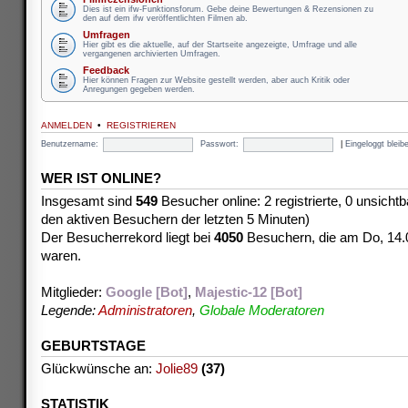
Dies ist ein ifw-Funktionsforum. Gebe deine Bewertungen & Rezensionen zu
den auf dem ifw veröffentlichten Filmen ab.
Umfragen
Hier gibt es die aktuelle, auf der Startseite angezeigte, Umfrage und alle
vergangenen archivierten Umfragen.
Feedback
Hier können Fragen zur Website gestellt werden, aber auch Kritik oder
Anregungen gegeben werden.
ANMELDEN
•
REGISTRIEREN
Benutzername:
Passwort:
|
Eingeloggt blei
WER IST ONLINE?
Insgesamt sind
549
Besucher online: 2 registrierte, 0 unsicht
den aktiven Besuchern der letzten 5 Minuten)
Der Besucherrekord liegt bei
4050
Besuchern, die am Do, 14.08
waren.
Mitglieder:
Google [Bot]
,
Majestic-12 [Bot]
Legende:
Administratoren
,
Globale Moderatoren
GEBURTSTAGE
Glückwünsche an:
Jolie89
(37)
STATISTIK