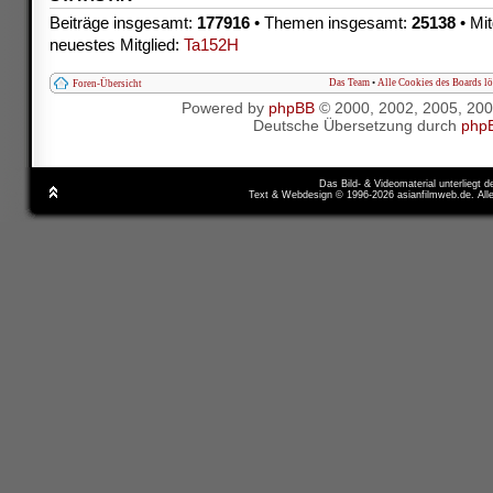
Beiträge insgesamt:
177916
• Themen insgesamt:
25138
• Mit
neuestes Mitglied:
Ta152H
Das Team
•
Alle Cookies des Boards l
Foren-Übersicht
Powered by
phpBB
© 2000, 2002, 2005, 20
Deutsche Übersetzung durch
php
Das Bild- & Videomaterial unterliegt 
Text & Webdesign © 1996-2026 asianfilmweb.de. All