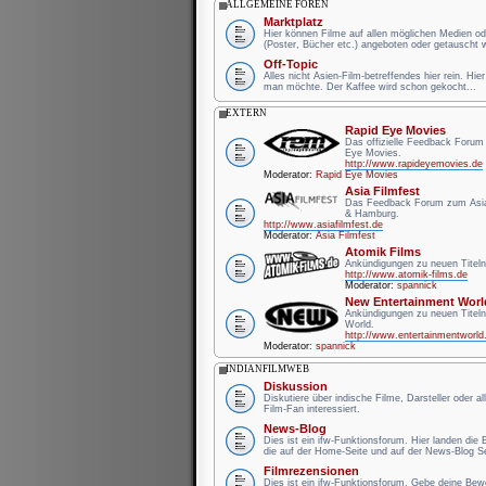
ALLGEMEINE FOREN
Marktplatz
Hier können Filme auf allen möglichen Medien od
(Poster, Bücher etc.) angeboten oder getauscht 
Off-Topic
Alles nicht Asien-Film-betreffendes hier rein. Hie
man möchte. Der Kaffee wird schon gekocht...
EXTERN
Rapid Eye Movies
Das offizielle Feedback Forum
Eye Movies.
http://www.rapideyemovies.de
Moderator:
Rapid Eye Movies
Asia Filmfest
Das Feedback Forum zum Asia 
& Hamburg.
http://www.asiafilmfest.de
Moderator:
Asia Filmfest
Atomik Films
Ankündigungen zu neuen Titeln
http://www.atomik-films.de
Moderator:
spannick
New Entertainment Worl
Ankündigungen zu neuen Titel
World.
http://www.entertainmentworld
Moderator:
spannick
INDIANFILMWEB
Diskussion
Diskutiere über indische Filme, Darsteller oder a
Film-Fan interessiert.
News-Blog
Dies ist ein ifw-Funktionsforum. Hier landen die
die auf der Home-Seite und auf der News-Blog Se
Filmrezensionen
Dies ist ein ifw-Funktionsforum. Gebe deine Be