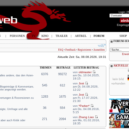
Login |
R
Eingelogg
N
|
PERSONEN
|
TV
|
KINO
|
TRAILER
|
ARTIKEL
|
FORUM
SHOP
FORUM-SU
FAQ
•
Feedback
•
Registrieren
•
Anmelden
Erwei
Aktuelle Zeit: Sa, 08.08.2026, 19:31
AKTUELLE
THEMEN
BEITRÄGE
LETZTER BEITRAG
von
oldmaster
6376
99272
am Do, 10.04.2025,
 alles andere, das den Asien-
B
19:15
von
Jost
545
612
am Di, 04.08.2026,
e Blogeinträge & Kommentare,
eite angezeigt werden.
12:22
von
Jost
1283
1675
am Fr, 17.07.2026,
ewertungen & Rezensionen zu
21:30
von
*Parker*
36
554
am Do, 04.08.2016,
zeigte, Umfrage und alle
5:15
von
Zhang Liao
271
2094
am Mo, 01.02.2016,
aber auch Kritik oder
18:35