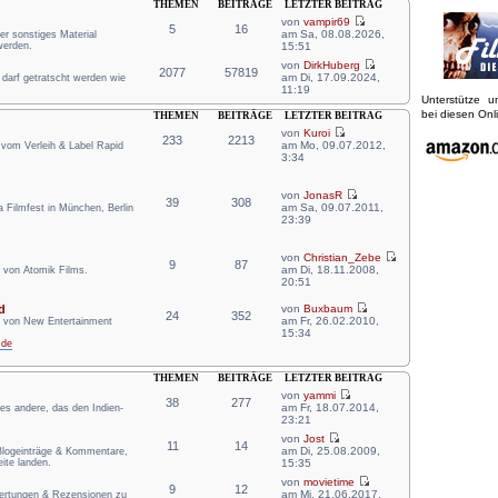
THEMEN
BEITRÄGE
LETZTER BEITRAG
von
vampir69
5
16
am Sa, 08.08.2026,
er sonstiges Material
werden.
15:51
von
DirkHuberg
2077
57819
am Di, 17.09.2024,
r darf getratscht werden wie
11:19
Unterstütze 
bei diesen On
THEMEN
BEITRÄGE
LETZTER BEITRAG
von
Kuroi
233
2213
am Mo, 09.07.2012,
 vom Verleih & Label Rapid
3:34
von
JonasR
39
308
am Sa, 09.07.2011,
Filmfest in München, Berlin
23:39
von
Christian_Zebe
9
87
am Di, 18.11.2008,
 von Atomik Films.
20:51
d
von
Buxbaum
24
352
am Fr, 26.02.2010,
n von New Entertainment
15:34
.de
THEMEN
BEITRÄGE
LETZTER BEITRAG
von
yammi
38
277
am Fr, 18.07.2014,
lles andere, das den Indien-
23:21
von
Jost
11
14
am Di, 25.08.2009,
 Blogeinträge & Kommentare,
ite landen.
15:35
von
movietime
9
12
am Mi, 21.06.2017,
wertungen & Rezensionen zu