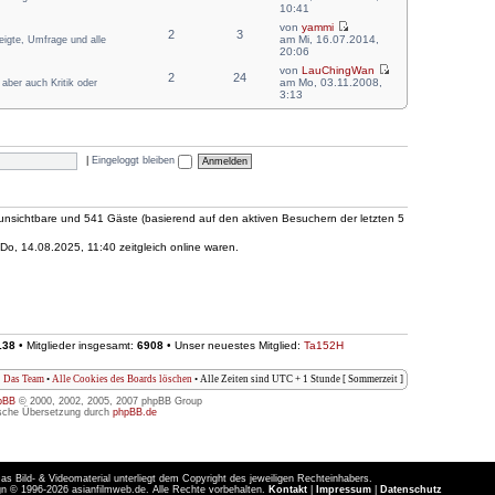
10:41
von
yammi
2
3
am Mi, 16.07.2014,
zeigte, Umfrage und alle
20:06
von
LauChingWan
2
24
am Mo, 03.11.2008,
aber auch Kritik oder
3:13
|
Eingeloggt bleiben
0 unsichtbare und 541 Gäste (basierend auf den aktiven Besuchern der letzten 5
o, 14.08.2025, 11:40 zeitgleich online waren.
138
• Mitglieder insgesamt:
6908
• Unser neuestes Mitglied:
Ta152H
Das Team
•
Alle Cookies des Boards löschen
• Alle Zeiten sind UTC + 1 Stunde [ Sommerzeit ]
pBB
© 2000, 2002, 2005, 2007 phpBB Group
sche Übersetzung durch
phpBB.de
as Bild- & Videomaterial unterliegt dem Copyright des jeweiligen Rechteinhabers.
n © 1996-2026 asianfilmweb.de. Alle Rechte vorbehalten.
Kontakt
|
Impressum
|
Datenschutz