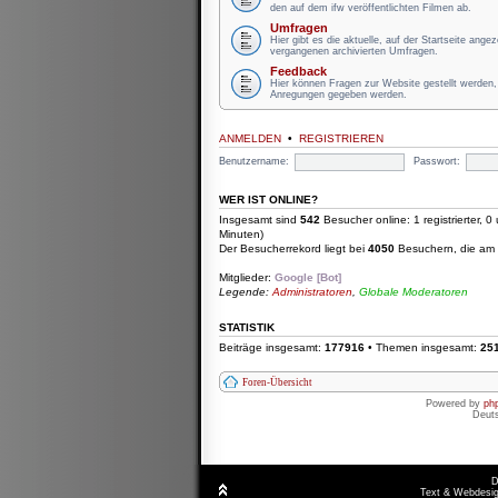
den auf dem ifw veröffentlichten Filmen ab.
Umfragen
Hier gibt es die aktuelle, auf der Startseite ange
vergangenen archivierten Umfragen.
Feedback
Hier können Fragen zur Website gestellt werden, 
Anregungen gegeben werden.
ANMELDEN
•
REGISTRIEREN
Benutzername:
Passwort:
WER IST ONLINE?
Insgesamt sind
542
Besucher online: 1 registrierter, 
Minuten)
Der Besucherrekord liegt bei
4050
Besuchern, die am D
Mitglieder:
Google [Bot]
Legende:
Administratoren
,
Globale Moderatoren
STATISTIK
Beiträge insgesamt:
177916
• Themen insgesamt:
25
Foren-Übersicht
Powered by
ph
Deut
D
Text & Webdesig