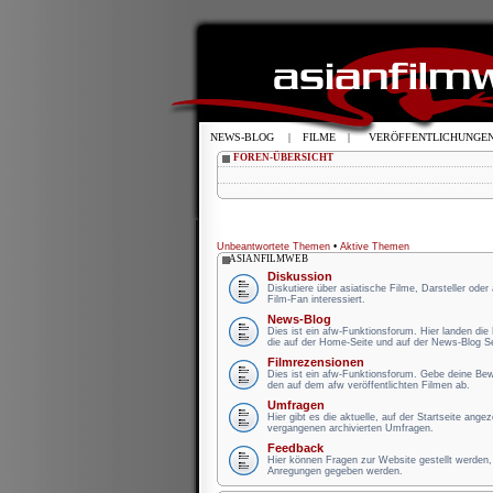
NEWS-BLOG
|
FILME
|
VERÖFFENTLICHUNGE
FOREN-ÜBERSICHT
Unbeantwortete Themen
•
Aktive Themen
ASIANFILMWEB
Diskussion
Diskutiere über asiatische Filme, Darsteller oder
Film-Fan interessiert.
News-Blog
Dies ist ein afw-Funktionsforum. Hier landen di
die auf der Home-Seite und auf der News-Blog S
Filmrezensionen
Dies ist ein afw-Funktionsforum. Gebe deine B
den auf dem afw veröffentlichten Filmen ab.
Umfragen
Hier gibt es die aktuelle, auf der Startseite ange
vergangenen archivierten Umfragen.
Feedback
Hier können Fragen zur Website gestellt werden, 
Anregungen gegeben werden.