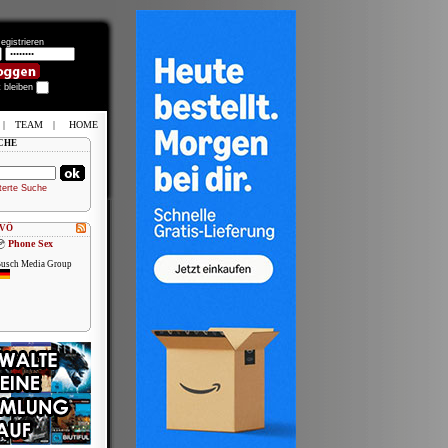
egistrieren
t bleiben
|
TEAM
|
HOME
CHE
terte Suche
 VÖ
Phone Sex
usch Media Group