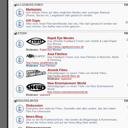
ALLGEMEINE FOREN
TH
Marktplatz
Hier können Filme auf allen möglichen Medien oder sonstiges Material
(Poster, Bücher etc.) angeboten oder getauscht werden.
Off-Topic
2
Alles nicht Asien-Film-betreffendes hier rein. Hier darf getratscht werden wie
man möchte. Der Kaffee wird schon gekocht...
EXTERN
TH
Rapid Eye Movies
Das offizielle Feedback Forum vom Verleih & Label Rapid
Eye Movies.
http://www.rapideyemovies.de
Moderator:
Rapid Eye Movies
Asia Filmfest
Das Feedback Forum zum Asia Filmfest in München, Berlin
& Hamburg.
http://www.asiafilmfest.de
Moderator:
Asia Filmfest
Atomik Films
Ankündigungen zu neuen Titeln von Atomik Films.
http://www.atomik-films.de
Moderator:
spannick
New Entertainment World
Ankündigungen zu neuen Titeln von New Entertainment
World.
http://www.entertainmentworld.de
Moderator:
spannick
INDIANFILMWEB
TH
Diskussion
Diskutiere über indische Filme, Darsteller oder alles andere, das den Indien-
Film-Fan interessiert.
News-Blog
Dies ist ein ifw-Funktionsforum. Hier landen die Blogeinträge & Kommentare,
die auf der Home-Seite und auf der News-Blog Seite landen.
Filmrezensionen