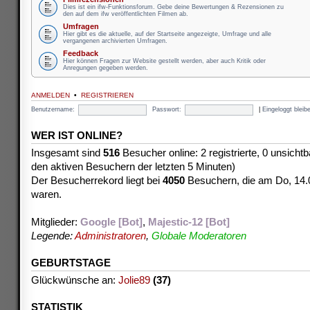
Dies ist ein ifw-Funktionsforum. Gebe deine Bewertungen & Rezensionen zu
den auf dem ifw veröffentlichten Filmen ab.
Umfragen
Hier gibt es die aktuelle, auf der Startseite angezeigte, Umfrage und alle
vergangenen archivierten Umfragen.
Feedback
Hier können Fragen zur Website gestellt werden, aber auch Kritik oder
Anregungen gegeben werden.
ANMELDEN
•
REGISTRIEREN
Benutzername:
Passwort:
|
Eingeloggt blei
WER IST ONLINE?
Insgesamt sind
516
Besucher online: 2 registrierte, 0 unsicht
den aktiven Besuchern der letzten 5 Minuten)
Der Besucherrekord liegt bei
4050
Besuchern, die am Do, 14.08
waren.
Mitglieder:
Google [Bot]
,
Majestic-12 [Bot]
Legende:
Administratoren
,
Globale Moderatoren
GEBURTSTAGE
Glückwünsche an:
Jolie89
(37)
STATISTIK