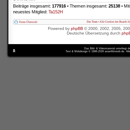
Beiträge insgesamt:
177916
• Themen insgesamt:
25138
• Mit
neuestes Mitglied:
Ta152H
Das Team
•
Alle Cookies des Boards l
Foren-Übersicht
Powered by
phpBB
© 2000, 2002, 2005, 20
Deutsche Übersetzung durch
php
Das Bild- & Videomaterial unterliegt 
Text & Webdesign © 1996-2026 asianfilmweb.de. All