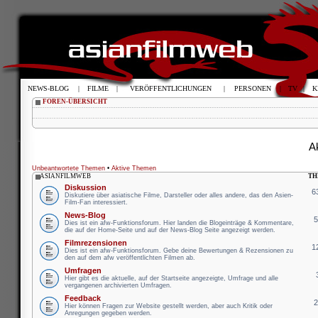
NEWS-BLOG
|
FILME
|
VERÖFFENTLICHUNGEN
|
PERSONEN
|
TV
|
K
FOREN-ÜBERSICHT
Ak
Unbeantwortete Themen
•
Aktive Themen
ASIANFILMWEB
TH
Diskussion
6
Diskutiere über asiatische Filme, Darsteller oder alles andere, das den Asien-
Film-Fan interessiert.
News-Blog
Dies ist ein afw-Funktionsforum. Hier landen die Blogeinträge & Kommentare,
die auf der Home-Seite und auf der News-Blog Seite angezeigt werden.
Filmrezensionen
1
Dies ist ein afw-Funktionsforum. Gebe deine Bewertungen & Rezensionen zu
den auf dem afw veröffentlichten Filmen ab.
Umfragen
Hier gibt es die aktuelle, auf der Startseite angezeigte, Umfrage und alle
vergangenen archivierten Umfragen.
Feedback
Hier können Fragen zur Website gestellt werden, aber auch Kritik oder
Anregungen gegeben werden.