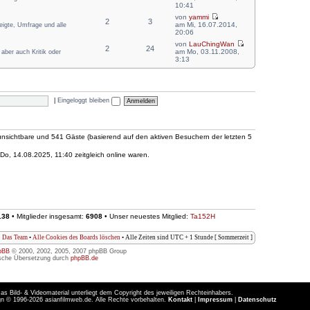
10:41
von
yammi
2
3
am Mi, 16.07.2014,
zeigte, Umfrage und alle
20:06
von
LauChingWan
2
24
am Mo, 03.11.2008,
aber auch Kritik oder
3:13
|
Eingeloggt bleiben
0 unsichtbare und 541 Gäste (basierend auf den aktiven Besuchern der letzten 5
o, 14.08.2025, 11:40 zeitgleich online waren.
138
• Mitglieder insgesamt:
6908
• Unser neuestes Mitglied:
Ta152H
Das Team
•
Alle Cookies des Boards löschen
• Alle Zeiten sind UTC + 1 Stunde [ Sommerzeit ]
pBB
© 2000, 2002, 2005, 2007 phpBB Group
sche Übersetzung durch
phpBB.de
as Bild- & Videomaterial unterliegt dem Copyright des jeweiligen Rechteinhabers.
n © 1996-2026 asianfilmweb.de. Alle Rechte vorbehalten.
Kontakt
|
Impressum
|
Datenschutz