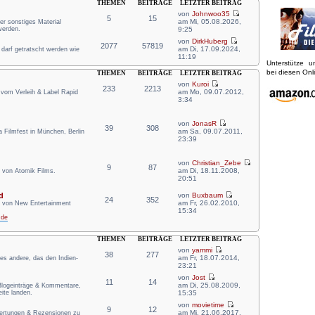
THEMEN
BEITRÄGE
LETZTER BEITRAG
von
Johnwoo35
5
15
am Mi, 05.08.2026,
er sonstiges Material
werden.
9:25
von
DirkHuberg
2077
57819
am Di, 17.09.2024,
r darf getratscht werden wie
11:19
Unterstütze 
bei diesen On
THEMEN
BEITRÄGE
LETZTER BEITRAG
von
Kuroi
233
2213
am Mo, 09.07.2012,
 vom Verleih & Label Rapid
3:34
von
JonasR
39
308
am Sa, 09.07.2011,
Filmfest in München, Berlin
23:39
von
Christian_Zebe
9
87
am Di, 18.11.2008,
 von Atomik Films.
20:51
d
von
Buxbaum
24
352
am Fr, 26.02.2010,
n von New Entertainment
15:34
.de
THEMEN
BEITRÄGE
LETZTER BEITRAG
von
yammi
38
277
am Fr, 18.07.2014,
lles andere, das den Indien-
23:21
von
Jost
11
14
am Di, 25.08.2009,
 Blogeinträge & Kommentare,
ite landen.
15:35
von
movietime
9
12
am Mi, 21.06.2017,
wertungen & Rezensionen zu