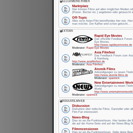
ALLGEMEINE FOREN
Marktplatz
Hier können Filme auf allen möglichen Medien od
(Poster, Bücher etc.) angeboten oder getauscht 
Off-Topic
Alles nicht Asien-Film-betreffendes hier rein. Hie
man möchte. Der Kaffee wird schon gekocht...
EXTERN
Rapid Eye Movies
Das offizielle Feedback Forum
Eye Movies.
http://www.rapideyemovies.de
Moderator:
Rapid Eye Movies
Asia Filmfest
Das Feedback Forum zum Asia 
& Hamburg.
http://www.asiafilmfest.de
Moderator:
Asia Filmfest
Atomik Films
Ankündigungen zu neuen Titeln
http://www.atomik-films.de
Moderator:
spannick
New Entertainment Worl
Ankündigungen zu neuen Titel
World.
http://www.entertainmentworld
Moderator:
spannick
INDIANFILMWEB
Diskussion
Diskutiere über indische Filme, Darsteller oder a
Film-Fan interessiert.
News-Blog
Dies ist ein ifw-Funktionsforum. Hier landen die
die auf der Home-Seite und auf der News-Blog Se
Filmrezensionen
Dies ist ein ifw-Funktionsforum. Gebe deine Be