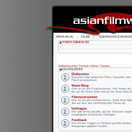
NEWS-BLOG
|
FILME
|
VERÖFFENTLICHUNGE
FOREN-ÜBERSICHT
Unbeantwortete Themen
•
Aktive Themen
ASIANFILMWEB
Diskussion
Diskutiere über asiatische Filme, Darsteller oder
Film-Fan interessiert.
News-Blog
Dies ist ein afw-Funktionsforum. Hier landen di
die auf der Home-Seite und auf der News-Blog S
Filmrezensionen
Dies ist ein afw-Funktionsforum. Gebe deine B
den auf dem afw veröffentlichten Filmen ab.
Umfragen
Hier gibt es die aktuelle, auf der Startseite ange
vergangenen archivierten Umfragen.
Feedback
Hier können Fragen zur Website gestellt werden, 
Anregungen gegeben werden.