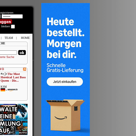
egistrieren
t bleiben
|
TEAM
|
HOME
CHE
terte Suche
 VÖ
The Most
Heretical Last Boss
Queen - Die...
KSM
•