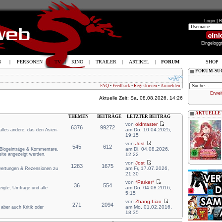
Login |
R
Eingelogg
N
|
PERSONEN
|
TV
|
KINO
|
TRAILER
|
ARTIKEL
|
FORUM
SHOP
FORUM-SU
FAQ
•
Feedback
•
Registrieren
•
Anmelden
Erwei
Aktuelle Zeit: Sa, 08.08.2026, 14:26
AKTUELLE
THEMEN
BEITRÄGE
LETZTER BEITRAG
von
oldmaster
6376
99272
am Do, 10.04.2025,
 alles andere, das den Asien-
19:15
von
Jost
545
612
am Di, 04.08.2026,
e Blogeinträge & Kommentare,
eite angezeigt werden.
12:22
von
Jost
1283
1675
am Fr, 17.07.2026,
ewertungen & Rezensionen zu
21:30
von
*Parker*
36
554
am Do, 04.08.2016,
zeigte, Umfrage und alle
5:15
von
Zhang Liao
271
2094
am Mo, 01.02.2016,
aber auch Kritik oder
18:35