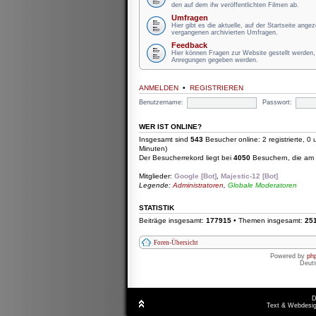
den auf dem ifw veröffentlichten Filmen ab.
Umfragen
Hier gibt es die aktuelle, auf der Startseite ange
vergangenen archivierten Umfragen.
Feedback
Hier können Fragen zur Website gestellt werden, 
Anregungen gegeben werden.
ANMELDEN
•
REGISTRIEREN
Benutzername:
Passwort:
WER IST ONLINE?
Insgesamt sind
543
Besucher online: 2 registrierte, 
Minuten)
Der Besucherrekord liegt bei
4050
Besuchern, die am D
Mitglieder:
Google [Bot]
,
Majestic-12 [Bot]
Legende:
Administratoren
,
Globale Moderatoren
STATISTIK
Beiträge insgesamt:
177915
• Themen insgesamt:
25
Foren-Übersicht
Powered by
ph
Deut
D
Text & Webdesig