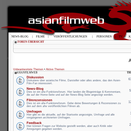
NEWS-BLOG
|
FILME
|
VERÖFFENTLICHUNGEN
|
PERSONEN
|
TV
|
K
FOREN-ÜBERSICHT
A
Unbeantwortete Themen
•
Aktive Themen
ASIANFILMWEB
TH
Diskussion
6
Diskutiere über asiatische Filme, Darsteller oder alles andere, das den Asien-
Film-Fan interessiert.
News-Blog
Dies ist ein afw-Funktionsforum. Hier landen die Blogeinträge & Kommentare,
die auf der Home-Seite und auf der News-Blog Seite angezeigt werden.
Filmrezensionen
1
Dies ist ein afw-Funktionsforum. Gebe deine Bewertungen & Rezensionen zu
den auf dem afw veröffentlichten Filmen ab.
Umfragen
Hier gibt es die aktuelle, auf der Startseite angezeigte, Umfrage und alle
vergangenen archivierten Umfragen.
Feedback
Hier können Fragen zur Website gestellt werden, aber auch Kritik oder
Anregungen gegeben werden.