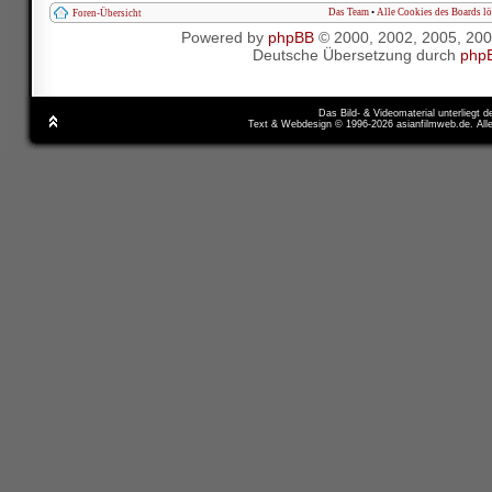
Das Team
•
Alle Cookies des Boards l
Foren-Übersicht
Powered by
phpBB
© 2000, 2002, 2005, 20
Deutsche Übersetzung durch
php
Das Bild- & Videomaterial unterliegt 
Text & Webdesign © 1996-2026 asianfilmweb.de. All