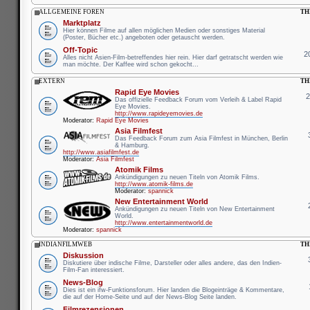
ALLGEMEINE FOREN
TH
Marktplatz
Hier können Filme auf allen möglichen Medien oder sonstiges Material
(Poster, Bücher etc.) angeboten oder getauscht werden.
Off-Topic
2
Alles nicht Asien-Film-betreffendes hier rein. Hier darf getratscht werden wie
man möchte. Der Kaffee wird schon gekocht...
EXTERN
TH
Rapid Eye Movies
Das offizielle Feedback Forum vom Verleih & Label Rapid
Eye Movies.
http://www.rapideyemovies.de
Moderator:
Rapid Eye Movies
Asia Filmfest
Das Feedback Forum zum Asia Filmfest in München, Berlin
& Hamburg.
http://www.asiafilmfest.de
Moderator:
Asia Filmfest
Atomik Films
Ankündigungen zu neuen Titeln von Atomik Films.
http://www.atomik-films.de
Moderator:
spannick
New Entertainment World
Ankündigungen zu neuen Titeln von New Entertainment
World.
http://www.entertainmentworld.de
Moderator:
spannick
INDIANFILMWEB
TH
Diskussion
Diskutiere über indische Filme, Darsteller oder alles andere, das den Indien-
Film-Fan interessiert.
News-Blog
Dies ist ein ifw-Funktionsforum. Hier landen die Blogeinträge & Kommentare,
die auf der Home-Seite und auf der News-Blog Seite landen.
Filmrezensionen