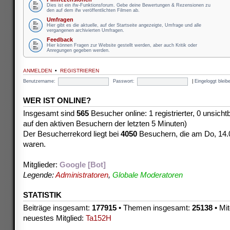
Dies ist ein ifw-Funktionsforum. Gebe deine Bewertungen & Rezensionen zu
den auf dem ifw veröffentlichten Filmen ab.
Umfragen
Hier gibt es die aktuelle, auf der Startseite angezeigte, Umfrage und alle
vergangenen archivierten Umfragen.
Feedback
Hier können Fragen zur Website gestellt werden, aber auch Kritik oder
Anregungen gegeben werden.
ANMELDEN
•
REGISTRIEREN
Benutzername:
Passwort:
|
Eingeloggt blei
WER IST ONLINE?
Insgesamt sind
565
Besucher online: 1 registrierter, 0 unsich
auf den aktiven Besuchern der letzten 5 Minuten)
Der Besucherrekord liegt bei
4050
Besuchern, die am Do, 14.08
waren.
Mitglieder:
Google [Bot]
Legende:
Administratoren
,
Globale Moderatoren
STATISTIK
Beiträge insgesamt:
177915
• Themen insgesamt:
25138
• Mit
neuestes Mitglied:
Ta152H