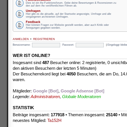
Dies ist ein ifw-Funktionsforum. Gebe deine Bewertungen & Rezensionen zu
den auf dem ifw veröffentlichten Filmen ab.
Umfragen
Hier gibt es die aktuelle, auf der Startseite angezeigte, Umfrage und alle
vergangenen archivierten Umfragen.
Feedback
Hier können Fragen zur Website gestellt werden, aber auch Kritik oder
Anregungen gegeben werden.
ANMELDEN
•
REGISTRIEREN
Benutzername:
Passwort:
|
Eingeloggt blei
WER IST ONLINE?
Insgesamt sind
487
Besucher online: 2 registrierte, 0 unsicht
den aktiven Besuchern der letzten 5 Minuten)
Der Besucherrekord liegt bei
4050
Besuchern, die am Do, 14.08
waren.
Mitglieder:
Google [Bot]
,
Google Adsense [Bot]
Legende:
Administratoren
,
Globale Moderatoren
STATISTIK
Beiträge insgesamt:
177918
• Themen insgesamt:
25140
• Mit
neuestes Mitglied:
Ta152H