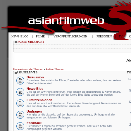
NEWS-BLOG
|
FILME
|
VERÖFFENTLICHUNGEN
|
PERSONEN
|
TV
|
K
FOREN-ÜBERSICHT
Ak
Unbeantwortete Themen
•
Aktive Themen
ASIANFILMWEB
TH
Diskussion
6
Diskutiere über asiatische Filme, Darsteller oder alles andere, das den Asien-
Film-Fan interessiert.
News-Blog
Dies ist ein afw-Funktionsforum. Hier landen die Blogeinträge & Kommentare,
die auf der Home-Seite und auf der News-Blog Seite angezeigt werden.
Filmrezensionen
1
Dies ist ein afw-Funktionsforum. Gebe deine Bewertungen & Rezensionen zu
den auf dem afw veröffentlichten Filmen ab.
Umfragen
Hier gibt es die aktuelle, auf der Startseite angezeigte, Umfrage und alle
vergangenen archivierten Umfragen.
Feedback
Hier können Fragen zur Website gestellt werden, aber auch Kritik oder
Anregungen gegeben werden.