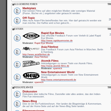
ALLGEMEINE FOREN
TH
Marktplatz
Hier können Filme auf allen möglichen Medien oder sonstiges Material
(Poster, Bücher etc.) angeboten oder getauscht werden.
Off-Topic
2
Alles nicht Asien-Film-betreffendes hier rein. Hier darf getratscht werden wie
man möchte. Der Kaffee wird schon gekocht...
EXTERN
TH
Rapid Eye Movies
Das offizielle Feedback Forum vom Verleih & Label Rapid
Eye Movies.
http://www.rapideyemovies.de
Moderator:
Rapid Eye Movies
Asia Filmfest
Das Feedback Forum zum Asia Filmfest in München, Berlin
& Hamburg.
http://www.asiafilmfest.de
Moderator:
Asia Filmfest
Atomik Films
Ankündigungen zu neuen Titeln von Atomik Films.
http://www.atomik-films.de
Moderator:
spannick
New Entertainment World
Ankündigungen zu neuen Titeln von New Entertainment
World.
http://www.entertainmentworld.de
Moderator:
spannick
INDIANFILMWEB
TH
Diskussion
Diskutiere über indische Filme, Darsteller oder alles andere, das den Indien-
Film-Fan interessiert.
News-Blog
Dies ist ein ifw-Funktionsforum. Hier landen die Blogeinträge & Kommentare,
die auf der Home-Seite und auf der News-Blog Seite landen.
Filmrezensionen