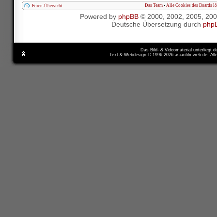
Das Team
•
Alle Cookies des Boards l
Foren-Übersicht
Powered by
phpBB
© 2000, 2002, 2005, 20
Deutsche Übersetzung durch
php
Das Bild- & Videomaterial unterliegt 
Text & Webdesign © 1996-2026 asianfilmweb.de. All