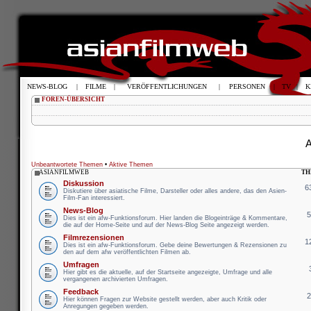
NEWS-BLOG
|
FILME
|
VERÖFFENTLICHUNGEN
|
PERSONEN
|
TV
|
K
FOREN-ÜBERSICHT
A
Unbeantwortete Themen
•
Aktive Themen
ASIANFILMWEB
TH
Diskussion
6
Diskutiere über asiatische Filme, Darsteller oder alles andere, das den Asien-
Film-Fan interessiert.
News-Blog
Dies ist ein afw-Funktionsforum. Hier landen die Blogeinträge & Kommentare,
die auf der Home-Seite und auf der News-Blog Seite angezeigt werden.
Filmrezensionen
1
Dies ist ein afw-Funktionsforum. Gebe deine Bewertungen & Rezensionen zu
den auf dem afw veröffentlichten Filmen ab.
Umfragen
Hier gibt es die aktuelle, auf der Startseite angezeigte, Umfrage und alle
vergangenen archivierten Umfragen.
Feedback
Hier können Fragen zur Website gestellt werden, aber auch Kritik oder
Anregungen gegeben werden.