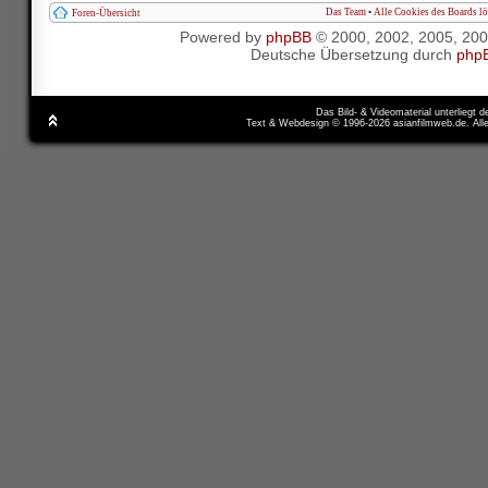
Das Team
•
Alle Cookies des Boards l
Foren-Übersicht
Powered by
phpBB
© 2000, 2002, 2005, 20
Deutsche Übersetzung durch
php
Das Bild- & Videomaterial unterliegt 
Text & Webdesign © 1996-2026 asianfilmweb.de. All