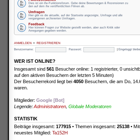
Dies ist ein ifw-Funktionsforum. Gebe deine Bewertungen & Rezensionen zu
den auf dem ifw veröffentlichten Filmen ab.
Umfragen
Hier gibt es die aktuelle, auf der Startseite angezeigte, Umfrage und alle
vergangenen archivierten Umfragen.
Feedback
Hier können Fragen zur Website gestellt werden, aber auch Kritik oder
Anregungen gegeben werden.
ANMELDEN
•
REGISTRIEREN
Benutzername:
Passwort:
|
Eingeloggt blei
WER IST ONLINE?
Insgesamt sind
561
Besucher online: 1 registrierter, 0 unsich
auf den aktiven Besuchern der letzten 5 Minuten)
Der Besucherrekord liegt bei
4050
Besuchern, die am Do, 14.08
waren.
Mitglieder:
Google [Bot]
Legende:
Administratoren
,
Globale Moderatoren
STATISTIK
Beiträge insgesamt:
177915
• Themen insgesamt:
25138
• Mit
neuestes Mitglied:
Ta152H