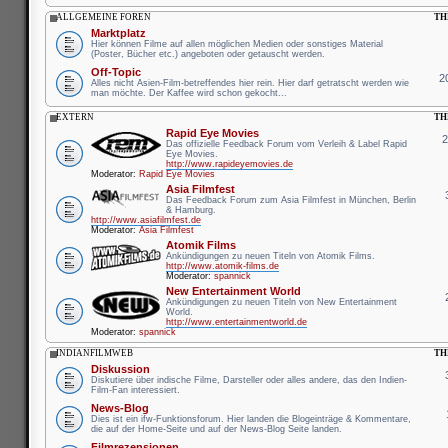
ALLGEMEINE FOREN
TH
Marktplatz
Hier können Filme auf allen möglichen Medien oder sonstiges Material
(Poster, Bücher etc.) angeboten oder getauscht werden.
Off-Topic
2
Alles nicht Asien-Film-betreffendes hier rein. Hier darf getratscht werden wie
man möchte. Der Kaffee wird schon gekocht...
EXTERN
TH
Rapid Eye Movies
Das offizielle Feedback Forum vom Verleih & Label Rapid
Eye Movies.
http://www.rapideyemovies.de
Moderator:
Rapid Eye Movies
Asia Filmfest
Das Feedback Forum zum Asia Filmfest in München, Berlin
& Hamburg.
http://www.asiafilmfest.de
Moderator:
Asia Filmfest
Atomik Films
Ankündigungen zu neuen Titeln von Atomik Films.
http://www.atomik-films.de
Moderator:
spannick
New Entertainment World
Ankündigungen zu neuen Titeln von New Entertainment
World.
http://www.entertainmentworld.de
Moderator:
spannick
INDIANFILMWEB
TH
Diskussion
Diskutiere über indische Filme, Darsteller oder alles andere, das den Indien-
Film-Fan interessiert.
News-Blog
Dies ist ein ifw-Funktionsforum. Hier landen die Blogeinträge & Kommentare,
die auf der Home-Seite und auf der News-Blog Seite landen.
Filmrezensionen