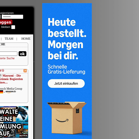
egistrieren
t bleiben
|
TEAM
|
HOME
CHE
terte Suche
 VÖ
Mayumi - Die
ntimen Begierden
ines...
usch Media Group
•