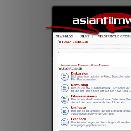
NEWS-BLOG
|
FILME
|
VERÖFFENTLICHUNGE
FOREN-ÜBERSICHT
Unbeantwortete Themen
•
Aktive Themen
ASIANFILMWEB
Diskussion
Diskutiere über asiatische Filme, Darsteller oder
Film-Fan interessiert.
News-Blog
Dies ist ein afw-Funktionsforum. Hier landen di
die auf der Home-Seite und auf der News-Blog S
Filmrezensionen
Dies ist ein afw-Funktionsforum. Gebe deine B
den auf dem afw veröffentlichten Filmen ab.
Umfragen
Hier gibt es die aktuelle, auf der Startseite ange
vergangenen archivierten Umfragen.
Feedback
Hier können Fragen zur Website gestellt werden, 
Anregungen gegeben werden.