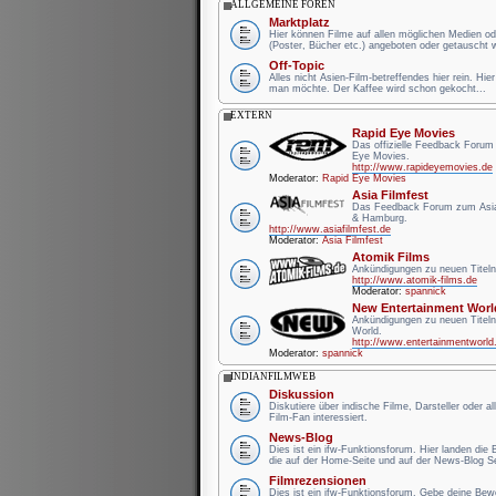
ALLGEMEINE FOREN
Marktplatz
Hier können Filme auf allen möglichen Medien od
(Poster, Bücher etc.) angeboten oder getauscht 
Off-Topic
Alles nicht Asien-Film-betreffendes hier rein. Hie
man möchte. Der Kaffee wird schon gekocht...
EXTERN
Rapid Eye Movies
Das offizielle Feedback Forum
Eye Movies.
http://www.rapideyemovies.de
Moderator:
Rapid Eye Movies
Asia Filmfest
Das Feedback Forum zum Asia 
& Hamburg.
http://www.asiafilmfest.de
Moderator:
Asia Filmfest
Atomik Films
Ankündigungen zu neuen Titeln
http://www.atomik-films.de
Moderator:
spannick
New Entertainment Worl
Ankündigungen zu neuen Titel
World.
http://www.entertainmentworld
Moderator:
spannick
INDIANFILMWEB
Diskussion
Diskutiere über indische Filme, Darsteller oder a
Film-Fan interessiert.
News-Blog
Dies ist ein ifw-Funktionsforum. Hier landen die
die auf der Home-Seite und auf der News-Blog Se
Filmrezensionen
Dies ist ein ifw-Funktionsforum. Gebe deine Be