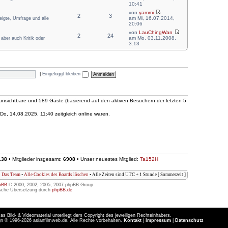
10:41
von
yammi
2
3
am Mi, 16.07.2014,
zeigte, Umfrage und alle
20:06
von
LauChingWan
2
24
am Mo, 03.11.2008,
aber auch Kritik oder
3:13
|
Eingeloggt bleiben
0 unsichtbare und 589 Gäste (basierend auf den aktiven Besuchern der letzten 5
o, 14.08.2025, 11:40 zeitgleich online waren.
138
• Mitglieder insgesamt:
6908
• Unser neuestes Mitglied:
Ta152H
Das Team
•
Alle Cookies des Boards löschen
• Alle Zeiten sind UTC + 1 Stunde [ Sommerzeit ]
pBB
© 2000, 2002, 2005, 2007 phpBB Group
sche Übersetzung durch
phpBB.de
as Bild- & Videomaterial unterliegt dem Copyright des jeweiligen Rechteinhabers.
n © 1996-2026 asianfilmweb.de. Alle Rechte vorbehalten.
Kontakt
|
Impressum
|
Datenschutz