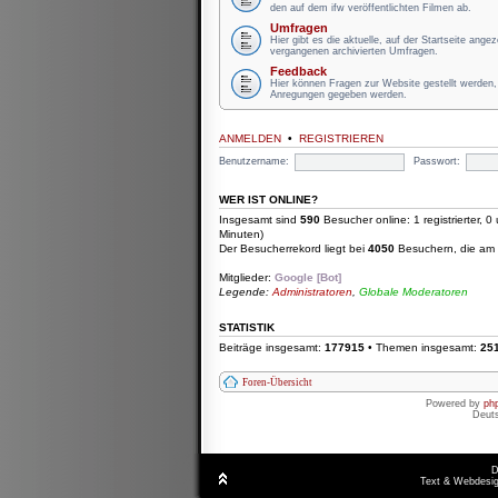
den auf dem ifw veröffentlichten Filmen ab.
Umfragen
Hier gibt es die aktuelle, auf der Startseite ange
vergangenen archivierten Umfragen.
Feedback
Hier können Fragen zur Website gestellt werden, 
Anregungen gegeben werden.
ANMELDEN
•
REGISTRIEREN
Benutzername:
Passwort:
WER IST ONLINE?
Insgesamt sind
590
Besucher online: 1 registrierter, 
Minuten)
Der Besucherrekord liegt bei
4050
Besuchern, die am D
Mitglieder:
Google [Bot]
Legende:
Administratoren
,
Globale Moderatoren
STATISTIK
Beiträge insgesamt:
177915
• Themen insgesamt:
25
Foren-Übersicht
Powered by
ph
Deut
D
Text & Webdesig