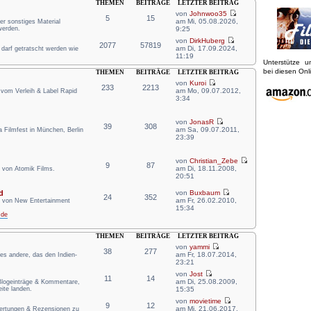
THEMEN
BEITRÄGE
LETZTER BEITRAG
von
Johnwoo35
5
15
am Mi, 05.08.2026,
er sonstiges Material
werden.
9:25
von
DirkHuberg
2077
57819
am Di, 17.09.2024,
r darf getratscht werden wie
11:19
Unterstütze 
bei diesen On
THEMEN
BEITRÄGE
LETZTER BEITRAG
von
Kuroi
233
2213
am Mo, 09.07.2012,
 vom Verleih & Label Rapid
3:34
von
JonasR
39
308
am Sa, 09.07.2011,
Filmfest in München, Berlin
23:39
von
Christian_Zebe
9
87
am Di, 18.11.2008,
 von Atomik Films.
20:51
d
von
Buxbaum
24
352
am Fr, 26.02.2010,
n von New Entertainment
15:34
.de
THEMEN
BEITRÄGE
LETZTER BEITRAG
von
yammi
38
277
am Fr, 18.07.2014,
lles andere, das den Indien-
23:21
von
Jost
11
14
am Di, 25.08.2009,
 Blogeinträge & Kommentare,
ite landen.
15:35
von
movietime
9
12
am Mi, 21.06.2017,
wertungen & Rezensionen zu