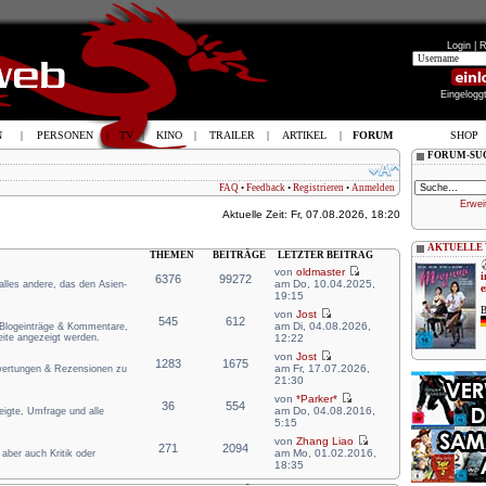
Login |
R
Eingelogg
N
|
PERSONEN
|
TV
|
KINO
|
TRAILER
|
ARTIKEL
|
FORUM
SHOP
FORUM-SU
FAQ
•
Feedback
•
Registrieren
•
Anmelden
Erwei
Aktuelle Zeit: Fr, 07.08.2026, 18:20
AKTUELLE
THEMEN
BEITRÄGE
LETZTER BEITRAG
von
oldmaster
i
6376
99272
am Do, 10.04.2025,
 alles andere, das den Asien-
e
19:15
B
von
Jost
545
612
am Di, 04.08.2026,
e Blogeinträge & Kommentare,
eite angezeigt werden.
12:22
von
Jost
1283
1675
am Fr, 17.07.2026,
ewertungen & Rezensionen zu
21:30
von
*Parker*
36
554
am Do, 04.08.2016,
zeigte, Umfrage und alle
5:15
von
Zhang Liao
271
2094
am Mo, 01.02.2016,
aber auch Kritik oder
18:35