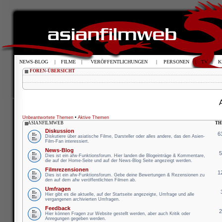
NEWS-BLOG
|
FILME
|
VERÖFFENTLICHUNGEN
|
PERSONEN
|
TV
|
K
FOREN-ÜBERSICHT
Unbeantwortete Themen
•
Aktive Themen
ASIANFILMWEB
TH
Diskussion
6
Diskutiere über asiatische Filme, Darsteller oder alles andere, das den Asien-
Film-Fan interessiert.
News-Blog
Dies ist ein afw-Funktionsforum. Hier landen die Blogeinträge & Kommentare,
die auf der Home-Seite und auf der News-Blog Seite angezeigt werden.
Filmrezensionen
1
Dies ist ein afw-Funktionsforum. Gebe deine Bewertungen & Rezensionen zu
den auf dem afw veröffentlichten Filmen ab.
Umfragen
Hier gibt es die aktuelle, auf der Startseite angezeigte, Umfrage und alle
vergangenen archivierten Umfragen.
Feedback
Hier können Fragen zur Website gestellt werden, aber auch Kritik oder
Anregungen gegeben werden.