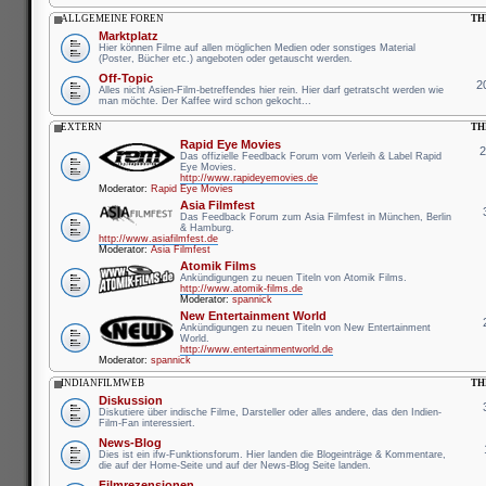
ALLGEMEINE FOREN
TH
Marktplatz
Hier können Filme auf allen möglichen Medien oder sonstiges Material
(Poster, Bücher etc.) angeboten oder getauscht werden.
Off-Topic
2
Alles nicht Asien-Film-betreffendes hier rein. Hier darf getratscht werden wie
man möchte. Der Kaffee wird schon gekocht...
EXTERN
TH
Rapid Eye Movies
Das offizielle Feedback Forum vom Verleih & Label Rapid
Eye Movies.
http://www.rapideyemovies.de
Moderator:
Rapid Eye Movies
Asia Filmfest
Das Feedback Forum zum Asia Filmfest in München, Berlin
& Hamburg.
http://www.asiafilmfest.de
Moderator:
Asia Filmfest
Atomik Films
Ankündigungen zu neuen Titeln von Atomik Films.
http://www.atomik-films.de
Moderator:
spannick
New Entertainment World
Ankündigungen zu neuen Titeln von New Entertainment
World.
http://www.entertainmentworld.de
Moderator:
spannick
INDIANFILMWEB
TH
Diskussion
Diskutiere über indische Filme, Darsteller oder alles andere, das den Indien-
Film-Fan interessiert.
News-Blog
Dies ist ein ifw-Funktionsforum. Hier landen die Blogeinträge & Kommentare,
die auf der Home-Seite und auf der News-Blog Seite landen.
Filmrezensionen