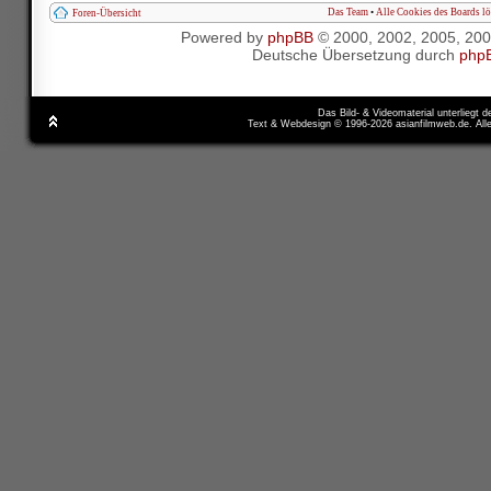
Das Team
•
Alle Cookies des Boards l
Foren-Übersicht
Powered by
phpBB
© 2000, 2002, 2005, 20
Deutsche Übersetzung durch
php
Das Bild- & Videomaterial unterliegt 
Text & Webdesign © 1996-2026 asianfilmweb.de. All