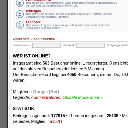
Dies ist ein ifw-Funktionsforum. Gebe deine Bewertungen & Rezensionen zu
den auf dem ifw veröffentlichten Filmen ab.
Umfragen
Hier gibt es die aktuelle, auf der Startseite angezeigte, Umfrage und alle
vergangenen archivierten Umfragen.
Feedback
Hier können Fragen zur Website gestellt werden, aber auch Kritik oder
Anregungen gegeben werden.
ANMELDEN
•
REGISTRIEREN
Benutzername:
Passwort:
|
Eingeloggt blei
WER IST ONLINE?
Insgesamt sind
563
Besucher online: 1 registrierter, 0 unsich
auf den aktiven Besuchern der letzten 5 Minuten)
Der Besucherrekord liegt bei
4050
Besuchern, die am Do, 14.08
waren.
Mitglieder:
Google [Bot]
Legende:
Administratoren
,
Globale Moderatoren
STATISTIK
Beiträge insgesamt:
177915
• Themen insgesamt:
25138
• Mit
neuestes Mitglied:
Ta152H