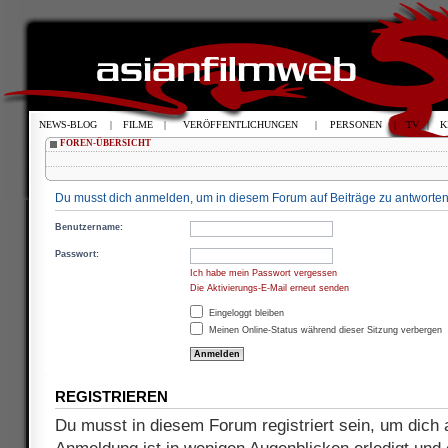
NEWS-BLOG
|
FILME
|
VERÖFFENTLICHUNGEN
|
PERSONEN
|
TV
|
K
FOREN-ÜBERSICHT
Du musst dich anmelden, um in diesem Forum auf Beiträge zu antworten
Benutzername:
Passwort:
Ich habe mein Passwort vergessen
Die Aktivierungs-E-Mail erneut senden
Eingeloggt bleiben
Meinen Online-Status während dieser Sitzung verbergen
REGISTRIEREN
Du musst in diesem Forum registriert sein, um dich