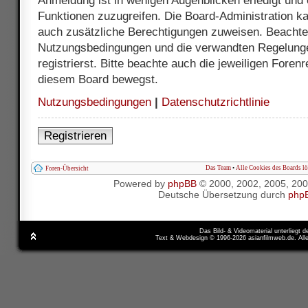
Anmeldung ist in wenigen Augenblicken erledigt und e
Funktionen zuzugreifen. Die Board-Administration ka
auch zusätzliche Berechtigungen zuweisen. Beachte 
Nutzungsbedingungen und die verwandten Regelunge
registrierst. Bitte beachte auch die jeweiligen Foren
diesem Board bewegst.
Nutzungsbedingungen
|
Datenschutzrichtlinie
Registrieren
Das Team
•
Alle Cookies des Boards l
Foren-Übersicht
Powered by
phpBB
© 2000, 2002, 2005, 20
Deutsche Übersetzung durch
php
Das Bild- & Videomaterial unterliegt 
Text & Webdesign © 1996-2026 asianfilmweb.de. All