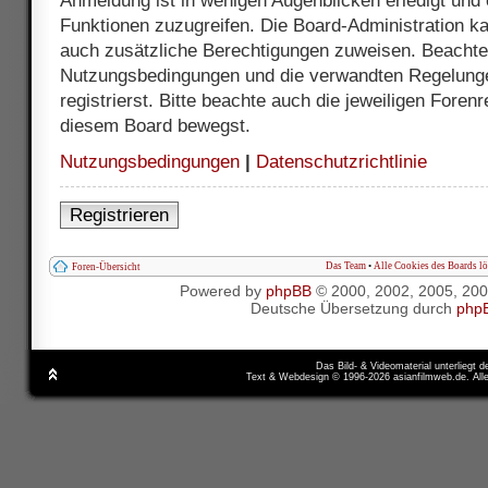
Anmeldung ist in wenigen Augenblicken erledigt und e
Funktionen zuzugreifen. Die Board-Administration ka
auch zusätzliche Berechtigungen zuweisen. Beachte 
Nutzungsbedingungen und die verwandten Regelunge
registrierst. Bitte beachte auch die jeweiligen Foren
diesem Board bewegst.
Nutzungsbedingungen
|
Datenschutzrichtlinie
Registrieren
Das Team
•
Alle Cookies des Boards l
Foren-Übersicht
Powered by
phpBB
© 2000, 2002, 2005, 20
Deutsche Übersetzung durch
php
Das Bild- & Videomaterial unterliegt 
Text & Webdesign © 1996-2026 asianfilmweb.de. All