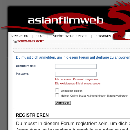
NEWS-BLOG
|
FILME
|
VERÖFFENTLICHUNGEN
|
PERSONEN
|
TV
|
K
FOREN-ÜBERSICHT
Du musst dich anmelden, um in diesem Forum auf Beiträge zu antworten
Benutzername:
Passwort:
Ich habe mein Passwort vergessen
Die Aktivierungs-E-Mail erneut senden
Eingeloggt bleiben
Meinen Online-Status während dieser Sitzung verbergen
REGISTRIEREN
Du musst in diesem Forum registriert sein, um dich