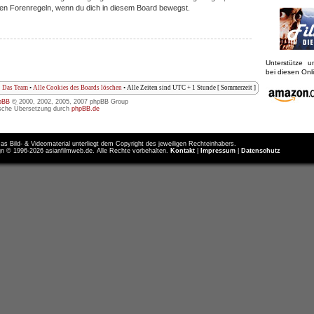
iligen Forenregeln, wenn du dich in diesem Board bewegst.
Unterstütze 
bei diesen On
Das Team
•
Alle Cookies des Boards löschen
• Alle Zeiten sind UTC + 1 Stunde [ Sommerzeit ]
pBB
© 2000, 2002, 2005, 2007 phpBB Group
sche Übersetzung durch
phpBB.de
as Bild- & Videomaterial unterliegt dem Copyright des jeweiligen Rechteinhabers.
n © 1996-2026 asianfilmweb.de. Alle Rechte vorbehalten.
Kontakt
|
Impressum
|
Datenschutz