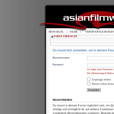
NEWS-BLOG
|
FILME
|
VERÖFFENTLICHUNGE
FOREN-ÜBERSICHT
Du musst dich anmelden, um in diesem Foru
Benutzername:
Passwort:
Ich habe mein Passwort 
Die Aktivierungs-E-Mail 
Eingeloggt bleiben
Meinen Online-Status
REGISTRIEREN
Du musst in diesem Forum registriert sein, um d
erledigt und ermöglicht dir, auf weitere Funktion
zusätzliche Berechtigungen zuweisen. Beachte b