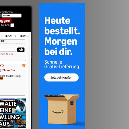
egistrieren
t bleiben
|
TEAM
|
HOME
CHE
terte Suche
 VÖ
Phone Sex
usch Media Group