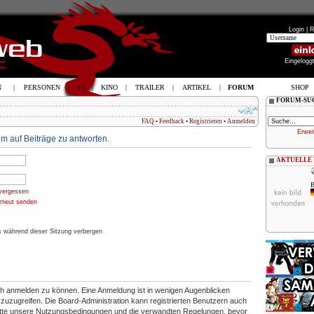
Login |
R
Eingelogg
N
|
PERSONEN
|
TV
|
KINO
|
TRAILER
|
ARTIKEL
|
FORUM
SHOP
FORUM-SU
FAQ
•
Feedback
•
Registrieren
•
Anmelden
Erwei
m auf Beiträge zu antworten.
AKTUELLE
B
vergessen
erneut senden
 während dieser Sitzung verbergen
ich anmelden zu können. Eine Anmeldung ist in wenigen Augenblicken
en zuzugreifen. Die Board-Administration kann registrierten Benutzern auch
itte unsere Nutzungsbedingungen und die verwandten Regelungen, bevor