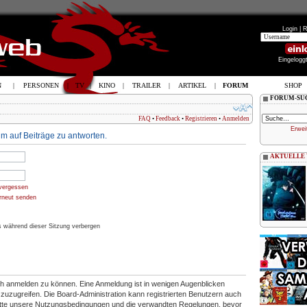
Login |
R
Eingelogg
N
|
PERSONEN
|
TV
|
KINO
|
TRAILER
|
ARTIKEL
|
FORUM
SHOP
FORUM-SU
FAQ
•
Feedback
•
Registrieren
•
Anmelden
Erwei
m auf Beiträge zu antworten.
AKTUELLE
vergessen
erneut senden
 während dieser Sitzung verbergen
ich anmelden zu können. Eine Anmeldung ist in wenigen Augenblicken
en zuzugreifen. Die Board-Administration kann registrierten Benutzern auch
itte unsere Nutzungsbedingungen und die verwandten Regelungen, bevor