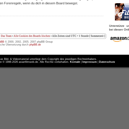
iligen Forenregeln, wenn du dich in diesem Board bewegst.
Unterstütze 
bei diesen On
Das Team
•
Alle Cookies des Boards löschen
• Alle Zeiten sind UTC + 1 Stunde [ Sommerzeit ]
pBB
© 2000, 2002, 2005, 2007 phpBB Group
sche Übersetzung durch
phpBB.de
as Bild- & Videomaterial unterliegt dem Copyright des jeweiligen Rechteinhabers.
n © 1996-2026 asianfilmweb.de. Alle Rechte vorbehalten.
Kontakt
|
Impressum
|
Datenschutz