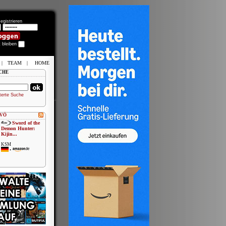
egistrieren
t bleiben
|
TEAM
|
HOME
CHE
terte Suche
 VÖ
Sword of the
Demon Hunter:
Kijin...
KSM
•