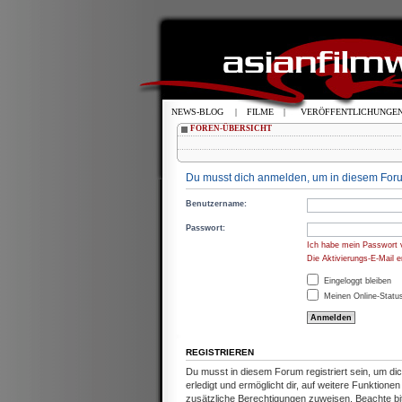
NEWS-BLOG
|
FILME
|
VERÖFFENTLICHUNGE
FOREN-ÜBERSICHT
Du musst dich anmelden, um in diesem Foru
Benutzername:
Passwort:
Ich habe mein Passwort 
Die Aktivierungs-E-Mail 
Eingeloggt bleiben
Meinen Online-Status
REGISTRIEREN
Du musst in diesem Forum registriert sein, um d
erledigt und ermöglicht dir, auf weitere Funktion
zusätzliche Berechtigungen zuweisen. Beachte b