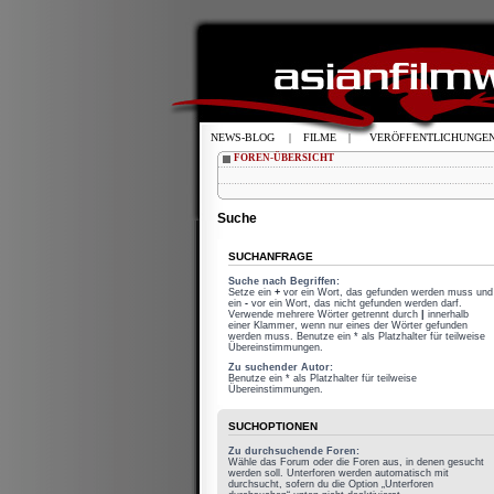
NEWS-BLOG
|
FILME
|
VERÖFFENTLICHUNGE
FOREN-ÜBERSICHT
Suche
SUCHANFRAGE
Suche nach Begriffen:
Setze ein
+
vor ein Wort, das gefunden werden muss und
ein
-
vor ein Wort, das nicht gefunden werden darf.
Verwende mehrere Wörter getrennt durch
|
innerhalb
einer Klammer, wenn nur eines der Wörter gefunden
werden muss. Benutze ein * als Platzhalter für teilweise
Übereinstimmungen.
Zu suchender Autor:
Benutze ein * als Platzhalter für teilweise
Übereinstimmungen.
SUCHOPTIONEN
Zu durchsuchende Foren:
Wähle das Forum oder die Foren aus, in denen gesucht
werden soll. Unterforen werden automatisch mit
durchsucht, sofern du die Option „Unterforen