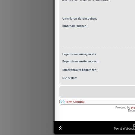
durchsuchen“ unten nicht deaktivierst.
Unterforen durchsuchen:
Innerhalb suchen:
Ergebnisse anzeigen als:
Ergebnisse sortieren nach:
Suchzeitraum begrenzen:
Die ersten:
Foren-Übersicht
Powered by
ph
Deut
D
Text & Webdesig