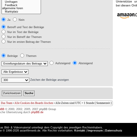
Unterstütze 
bei diesen On
Ja
Nein
Betreff und Text der Beiträge
Nur im Text der Beiträge
Nur im Betreff der Themen
Nur im ersten Beitrag der Themen
Beiträge
Themen
Aufsteigend
Absteigend
Zeichen der Beiträge anzeigen
Das Team
•
Alle Cookies des Boards löschen
• Alle Zeiten sind UTC + 1 Stunde [ Sommerzeit ]
pBB
© 2000, 2002, 2005, 2007 phpBB Group
sche Übersetzung durch
phpBB.de
as Bild- & Videomaterial unterliegt dem Copyright des jeweiligen Rechteinhabers.
n © 1996-2026 asianfilmweb.de. Alle Rechte vorbehalten.
Kontakt
|
Impressum
|
Datenschutz