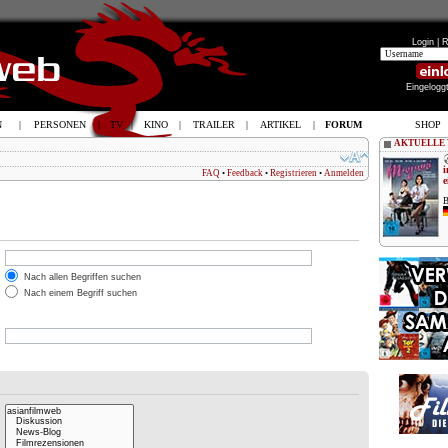
Login |
R
Eingelogg
N
|
PERSONEN
|
TV
|
KINO
|
TRAILER
|
ARTIKEL
|
FORUM
SHOP
AKTUELLE
i
FAQ
•
Feedback
•
Registrieren
•
Anmelden
e
B
Nach allen Begriffen suchen
Nach einem Begriff suchen