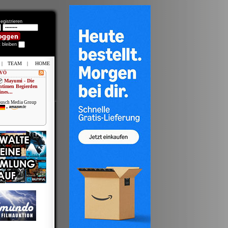
egistrieren
t bleiben
|
TEAM
|
HOME
 VÖ
Mayumi - Die
ntimen Begierden
ines...
usch Media Group
•