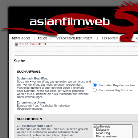
NEWS-BLOG
|
FILME
|
VERÖFFENTLICHUNGEN
|
PERSONEN
|
TV
|
K
FOREN-ÜBERSICHT
Suche
SUCHANFRAGE
Suche nach Begriffen:
Setze ein
+
vor ein Wort, das gefunden werden muss und
ein
-
vor ein Wort, das nicht gefunden werden darf.
Nach allen Begriffen suchen
Verwende mehrere Wörter getrennt durch
|
innerhalb
Nach einem Begriff suchen
einer Klammer, wenn nur eines der Wörter gefunden
werden muss. Benutze ein * als Platzhalter für teilweise
Übereinstimmungen.
Zu suchender Autor:
Benutze ein * als Platzhalter für teilweise
Übereinstimmungen.
SUCHOPTIONEN
Zu durchsuchende Foren:
Wähle das Forum oder die Foren aus, in denen gesucht
werden soll. Unterforen werden automatisch mit
durchsucht, sofern du die Option „Unterforen