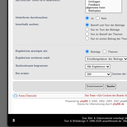
durchsuchen“ unten nicht deaktivierst.
Unterforen durchsuchen:
Ja
Nein
Innerhalb suchen:
Betreff und Text der Beiträge
Nur im Text der Beiträge
Nur im Betreff der Themen
Nur im ersten Beitrag der Th
Ergebnisse anzeigen als:
Beiträge
Themen
Ergebnisse sortieren nach:
Suchzeitraum begrenzen:
Die ersten:
Zeichen der 
Das Team
•
Alle Cookies des Boards l
Foren-Übersicht
Powered by
phpBB
© 2000, 2002, 2005, 2007 phpB
Deutsche Übersetzung durch
phpBB.de
Das Bild- & Videomaterial unterliegt 
Text & Webdesign © 1996-2026 asianfilmweb.de. All